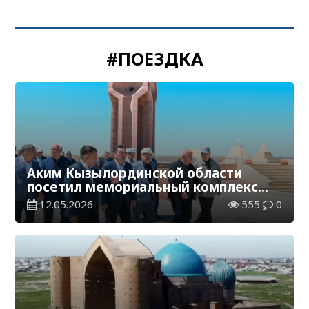
#ПОЕЗДКА
Аким Кызылординской области
посетил мемориальный комплекс
«Коркыт ата» и мавзолей Марала
12.05.2026
555
0
ишана