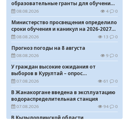
образовательные гранты для обучения в
Казахстане
08.08.2026
4
0
Министерство просвещения определило
сроки обучения и каникул на 2026-2027
учебный год
08.08.2026
13
0
Прогноз погоды на 8 августа
08.08.2026
9
0
У граждан высокие ожидания от
выборов в Курултай – опрос
общественного мнения
07.08.2026
61
0
В Жанакоргане введена в эксплуатацию
водораспределительная станция
07.08.2026
94
0
В Кызылординской области
продолжается экологическая акция