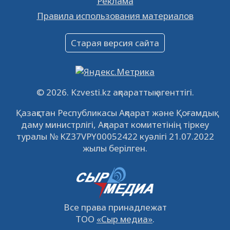
Реклама
Объявление
Правила использования материалов
16.12.2022
61031
0
Объявление
Старая версия сайта
09.12.2022
64104
0
Свободные рабочие места
22.11.2022
16428
0
© 2026. Kzvesti.kz ақпараттық агенттігі.
IPO «КазМунайГаз»: компания проведет
Қазақстан Республикасы Ақпарат және Қоғамдық
встречу с инвесторами в Кызылорде 22
даму министрлігі, Ақпарат комитетінің тіркеу
ноября
21.11.2022
14937
0
туралы № KZ37VPY00052422 куәлігі 21.07.2022
жылы берілген.
Все права принадлежат
ТОО
«Сыр медиа»
.