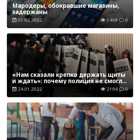
Мародеры, обокравшие магазины,
задержаны
01.02.2022
1468
0
«Нам сказали крепко держать щиты
и ждать»: почему полиция не смогла
защитить акимат Алматы
24.01.2022
2194
0