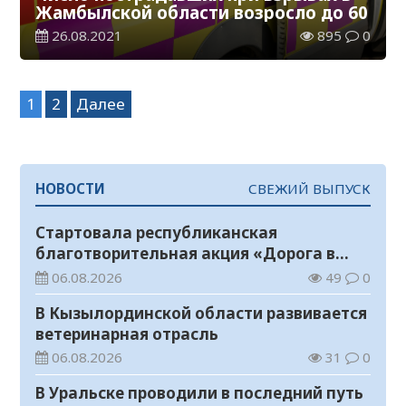
Жамбылской области возросло до 60
26.08.2021
895
0
Навигация
1
2
Далее
по
записям
НОВОСТИ
СВЕЖИЙ ВЫПУСК
Стартовала республиканская
благотворительная акция «Дорога в
школу»
06.08.2026
49
0
В Кызылординской области развивается
ветеринарная отрасль
06.08.2026
31
0
В Уральске проводили в последний путь