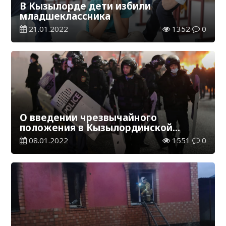
В Кызылорде дети избили
младшеклассника
21.01.2022
1352
0
О введении чрезвычайного
положения в Кызылординской
области
08.01.2022
1551
0