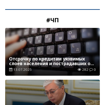
#ЧП
Отсрочку по кредитам уязвимых
слоев населения и пострадавших от
ЧП хотят нормативно закрепить в РК
13.07.2025
282
0