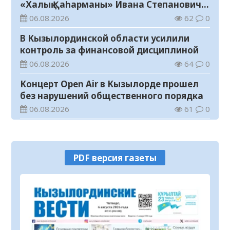
«Халық Қаһарманы» Ивана Степановича
Гапича
06.08.2026
62
0
В Кызылординской области усилили
контроль за финансовой дисциплиной
06.08.2026
64
0
Концерт Open Air в Кызылорде прошел
без нарушений общественного порядка
06.08.2026
61
0
В Кызылординской области стартовал
конкурс видеороликов о семейных
ценностях и Конституции
06.08.2026
68
0
PDF версия газеты
Соблюдение правил пожарной
безопасности – обязанность каждого
гражданина
06.08.2026
28
0
Состоялось заседание республиканской