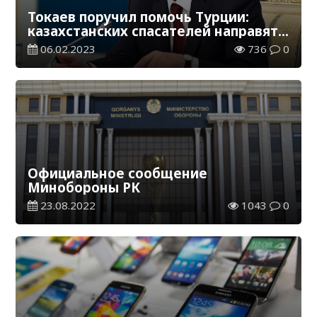
Токаев поручил помочь Турции:
казахстанских спасателей направят
на место ЧП
06.02.2023
736
0
Официальное сообщение
Минобороны РК
23.08.2022
1043
0