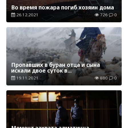
Во время пожара погиб хозяин дома
26.12.2021
726
0
Пропавших в буран отца и сына
искали двое суток в
Кызылординской области
19.11.2021
880
0
Момент захвата алматинца,