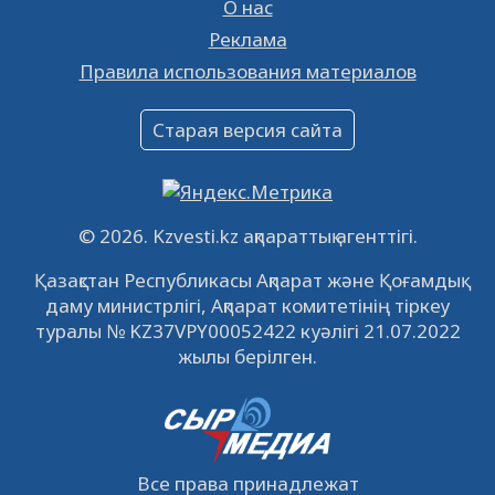
26.01.2023
16374
0
О нас
Реклама
Объявление
Правила использования материалов
16.12.2022
61041
0
Объявление
Старая версия сайта
09.12.2022
64113
0
Свободные рабочие места
22.11.2022
16435
0
© 2026. Kzvesti.kz ақпараттық агенттігі.
IPO «КазМунайГаз»: компания проведет
Қазақстан Республикасы Ақпарат және Қоғамдық
встречу с инвесторами в Кызылорде 22
даму министрлігі, Ақпарат комитетінің тіркеу
ноября
21.11.2022
14942
0
туралы № KZ37VPY00052422 куәлігі 21.07.2022
жылы берілген.
Все права принадлежат