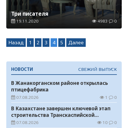
Три писателя
19.11.2020
4983
0
Навигация
Назад
1
2
3
4
5
Далее
по
записям
НОВОСТИ
СВЕЖИЙ ВЫПУСК
В Жанакорганском районе открылась
птицефабрика
07.08.2026
1
0
В Казахстане завершен ключевой этап
строительства Транскаспийской
волоконно-оптической линии связи
07.08.2026
10
0