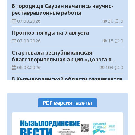
В городище Сауран начались научно-
реставрационные работы
07.08.2026
30
0
Прогноз погоды на 7 августа
07.08.2026
15
0
Стартовала республиканская
благотворительная акция «Дорога в
школу»
06.08.2026
103
0
В Кызылординской области развивается
ветеринарная отрасль
06.08.2026
87
0
PDF версия газеты
В Уральске проводили в последний путь
«Халық Қаһарманы» Ивана Степановича
Гапича
06.08.2026
112
0
В Кызылординской области усилили