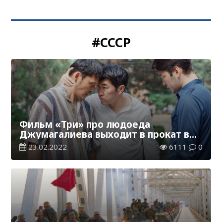
#СССР
Фильм «Три» про людоеда
Джумагалиева выходит в прокат в
Казахстане
23.02.2022
6111
0