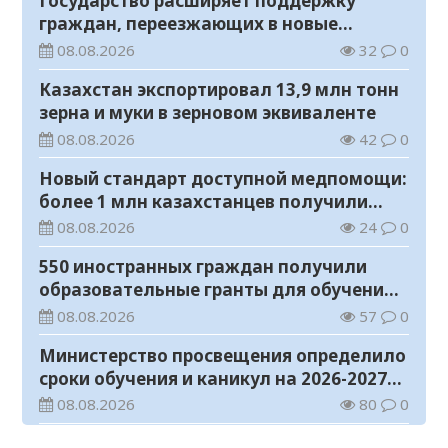
Государство расширяет поддержку
граждан, переезжающих в новые
регионы для работы
08.08.2026
32
0
Казахстан экспортировал 13,9 млн тонн
зерна и муки в зерновом эквиваленте
08.08.2026
42
0
Новый стандарт доступной медпомощи:
более 1 млн казахстанцев получили
телемедицинские услуги
08.08.2026
24
0
550 иностранных граждан получили
образовательные гранты для обучения в
Казахстане
08.08.2026
57
0
Министерство просвещения определило
сроки обучения и каникул на 2026-2027
учебный год
08.08.2026
80
0
Прогноз погоды на 8 августа