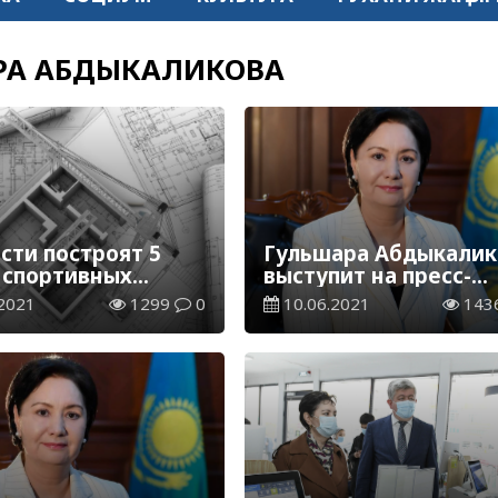
РА АБДЫКАЛИКОВА
сти построят 5
Гульшара Абдыкалик
 спортивных
выступит на пресс-
ексов для детей
конференции в Нур-
2021
1299
0
10.06.2021
143
Султане