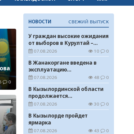
НОВОСТИ
СВЕЖИЙ ВЫПУСК
У граждан высокие ожидания
от выборов в Курултай –
опрос общественного мнения
07.08.2026
10
0
В Жанакоргане введена в
ова
эксплуатацию
водораспределительная
07.08.2026
48
0
6
0
станция
В Кызылординской области
продолжается
экологическая акция «Таза
07.08.2026
30
0
Қазақстан»
В Кызылорде пройдет
ярмарка
07.08.2026
43
0