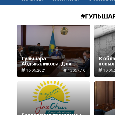
#ГУЛЬША
Гульшара
В обла
Абдыкаликова: Для
новых
возвращения к
компл
16.06.2021
1305
0
10.06.
нормальной жизни
аулов.
нужна активная
вакцинация