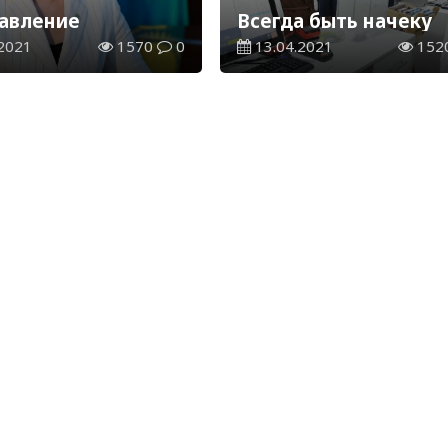
авление
Всегда быть начеку
2021
1570
0
13.04.2021
152