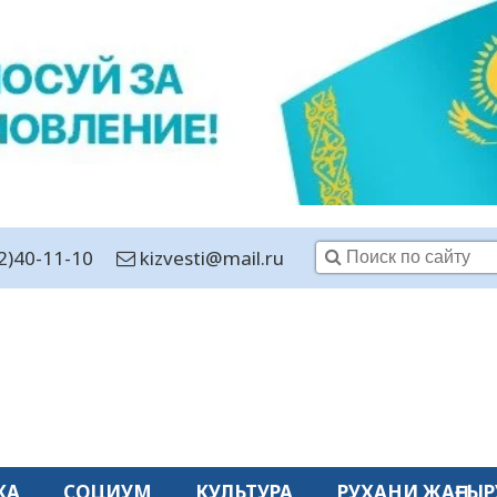
2)40-11-10
kizvesti@mail.ru
КА
СОЦИУМ
КУЛЬТУРА
РУХАНИ ЖАҢҒЫР