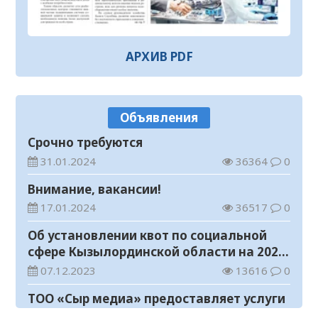
В Жанакоргане введена в эксплуатацию
водораспределительная станция
07.08.2026
149
0
АРХИВ PDF
В Кызылординской области
продолжается экологическая акция
«Таза Қазақстан»
07.08.2026
140
0
Объявления
В Кызылорде пройдет ярмарка
Срочно требуются
07.08.2026
164
0
31.01.2024
36364
0
Как найти участок для голосования?
Внимание, вакансии!
07.08.2026
150
0
17.01.2024
36517
0
В Кызылординской области
Об установлении квот по социальной
ликвидирована группа нелегальных
сфере Кызылординской области на 2024
добытчиков золота
07.08.2026
225
0
год
07.12.2023
13616
0
Аким области ознакомился с работой
ТОО «Сыр медиа» предоставляет услуги
племенного хозяйства в
по размещению предвыборных