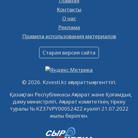
Главная
Ищешь работу? Тогда тебе к нам!
Контакты
26.01.2023
16393
0
О нас
Реклама
Объявление
Правила использования материалов
16.12.2022
61073
0
Объявление
Старая версия сайта
09.12.2022
64150
0
Свободные рабочие места
22.11.2022
16453
0
© 2026. Kzvesti.kz ақпараттық агенттігі.
IPO «КазМунайГаз»: компания проведет
Қазақстан Республикасы Ақпарат және Қоғамдық
встречу с инвесторами в Кызылорде 22
даму министрлігі, Ақпарат комитетінің тіркеу
ноября
21.11.2022
14959
0
туралы № KZ37VPY00052422 куәлігі 21.07.2022
жылы берілген.