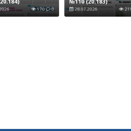
20.184)
№110 (20.183)
2026
170
0
28.07.2026
21