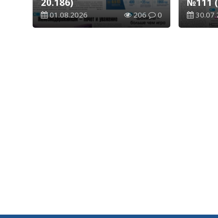
20.186)
№111 (
01.08.2026
206
0
30.07.