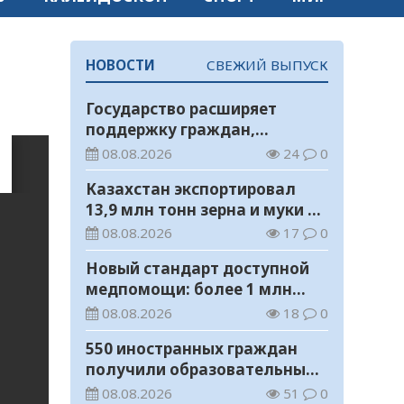
НОВОСТИ
СВЕЖИЙ ВЫПУСК
Государство расширяет
поддержку граждан,
переезжающих в новые
08.08.2026
24
0
регионы для работы
Казахстан экспортировал
13,9 млн тонн зерна и муки в
зерновом эквиваленте
08.08.2026
17
0
Новый стандарт доступной
медпомощи: более 1 млн
казахстанцев получили
08.08.2026
18
0
телемедицинские услуги
550 иностранных граждан
получили образовательные
гранты для обучения в
08.08.2026
51
0