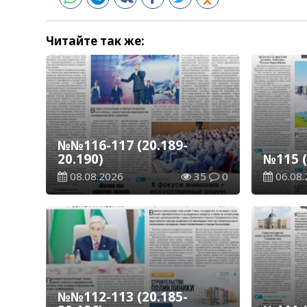
Читайте так же:
№№116-117 (20.189-
20.190)
№115 (
08.08.2026
35
0
06.08.
№№112-113 (20.185-