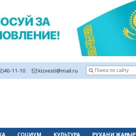
2)40-11-10
kizvesti@mail.ru
КА
СОЦИУМ
КУЛЬТУРА
РУХАНИ ЖАҢҒЫР