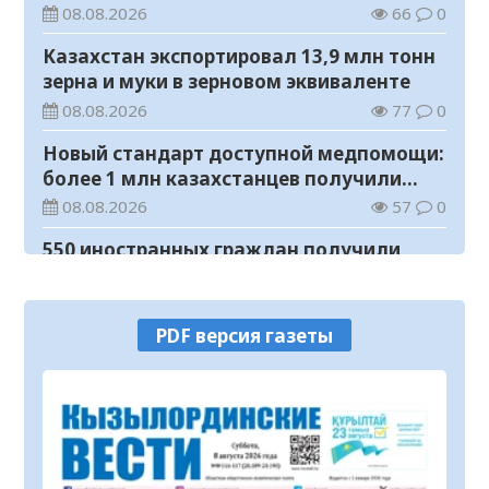
регионы для работы
08.08.2026
66
0
Казахстан экспортировал 13,9 млн тонн
зерна и муки в зерновом эквиваленте
08.08.2026
77
0
Новый стандарт доступной медпомощи:
более 1 млн казахстанцев получили
телемедицинские услуги
08.08.2026
57
0
550 иностранных граждан получили
образовательные гранты для обучения в
Казахстане
08.08.2026
89
0
PDF версия газеты
Министерство просвещения определило
сроки обучения и каникул на 2026-2027
учебный год
08.08.2026
113
0
Прогноз погоды на 8 августа
08.08.2026
66
0