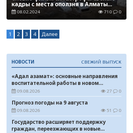
кадры с места оползня в Алматы
(ВИДЕО)
08.02.2024
710
0
Навигация
1
2
3
4
Далее
по
записям
НОВОСТИ
СВЕЖИЙ ВЫПУСК
«Адал азамат»: основные направления
воспитательной работы в новом
учебном году
09.08.2026
27
0
Прогноз погоды на 9 августа
09.08.2026
51
0
Государство расширяет поддержку
граждан, переезжающих в новые