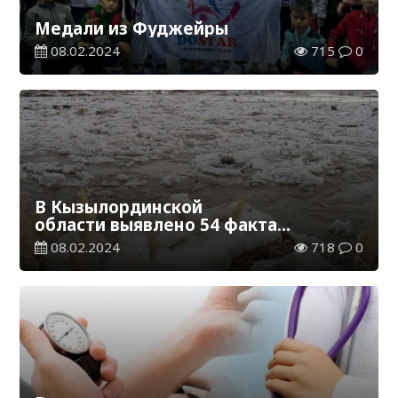
Медали из Фуджейры
08.02.2024
715
0
В Кызылординской
области выявлено 54 факта
незаконного рыболовства
08.02.2024
718
0