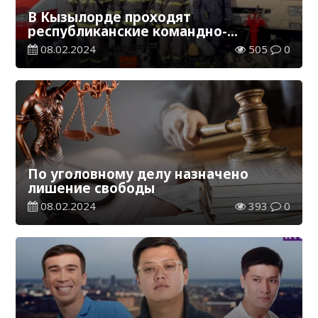
В Кызылорде проходят
республиканские командно-
штабные учения «Көктем-2024»
08.02.2024
505
0
По уголовному делу назначено
лишение свободы
08.02.2024
393
0