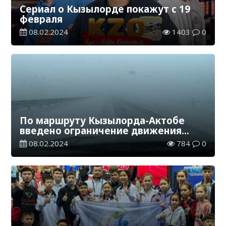
Сериал о Кызылорде покажут с 19
февраля
08.02.2024
1403
0
По маршруту Кызылорда-Актобе
введено ограничение движения
транспорта
08.02.2024
784
0