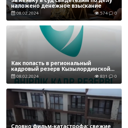
наложено денежное взыскание
08.02.2024
574
0
Как попасть в региональный
кадровый резерв Кызылординской
области
08.02.2024
831
0
Словно фильм-катастрофа: свежие