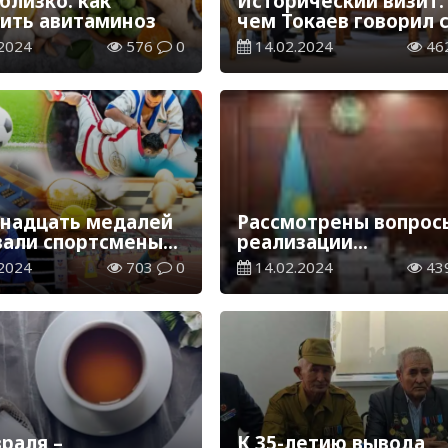
близко: как
Исторический визит:
ить авитаминоз
чем Токаев говорил 
эмиром Катара
2024
576
0
14.02.2024
46
надцать медалей
Рассмотрены вопрос
вали спортсмены
реализации
йконыра
национального прое
2024
703
0
14.02.2024
43
«Комфортная школа
раля –
К 35-летию вывода