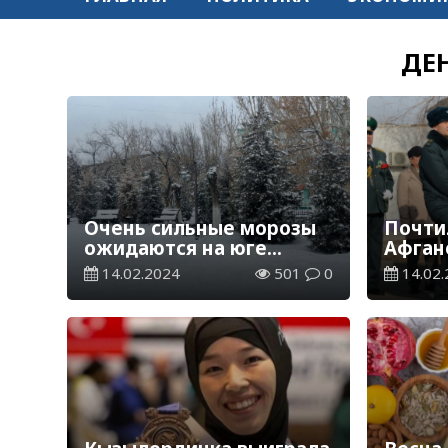
ДЕ
Очень сильные морозы
Почти
ожидаются на юге
Афган
Казахстана
14.02.2024
501
0
14.02.