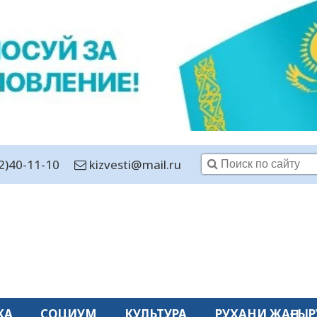
2)40-11-10
kizvesti@mail.ru
КА
СОЦИУМ
КУЛЬТУРА
РУХАНИ ЖАҢҒЫР