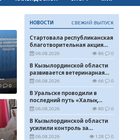
НОВОСТИ
СВЕЖИЙ ВЫПУСК
Стартовала республиканская
благотворительная акция
«Дорога в школу»
06.08.2026
86
0
В Кызылординской области
развивается ветеринарная
отрасль
06.08.2026
66
0
0
0
В Уральске проводили в
последний путь «Халық
Қаһарманы» Ивана
06.08.2026
80
0
Степановича Гапича
В Кызылординской области
усилили контроль за
финансовой дисциплиной
06.08.2026
128
0