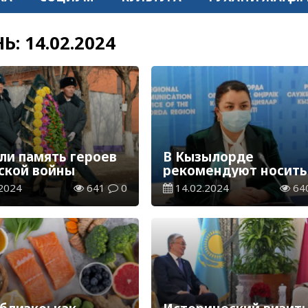
НЬ:
14.02.2024
ли память героев
В Кызылорде
ской войны
рекомендуют носить
маски
2024
641
0
14.02.2024
64