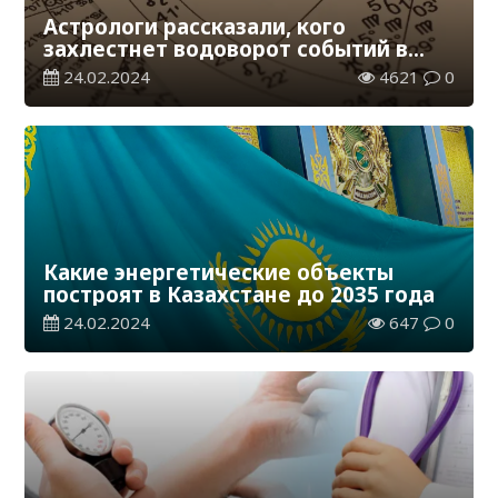
Астрологи рассказали, кого
захлестнет водоворот событий в
начале весны
24.02.2024
4621
0
Какие энергетические объекты
построят в Казахстане до 2035 года
24.02.2024
647
0