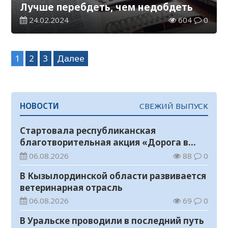
Лучше перебдеть, чем недобдеть
24.02.2024
604
0
Навигация
1
2
3
Далее
по
записям
НОВОСТИ
СВЕЖИЙ ВЫПУСК
Стартовала республиканская
благотворительная акция «Дорога в
школу»
06.08.2026
88
0
В Кызылординской области развивается
ветеринарная отрасль
06.08.2026
69
0
В Уральске проводили в последний путь