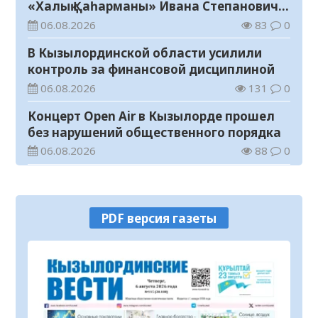
«Халық Қаһарманы» Ивана Степановича
Гапича
06.08.2026
83
0
В Кызылординской области усилили
контроль за финансовой дисциплиной
06.08.2026
131
0
Концерт Open Air в Кызылорде прошел
без нарушений общественного порядка
06.08.2026
88
0
В Кызылординской области стартовал
конкурс видеороликов о семейных
ценностях и Конституции
06.08.2026
95
0
PDF версия газеты
Соблюдение правил пожарной
безопасности – обязанность каждого
гражданина
06.08.2026
49
0
Состоялось заседание республиканской