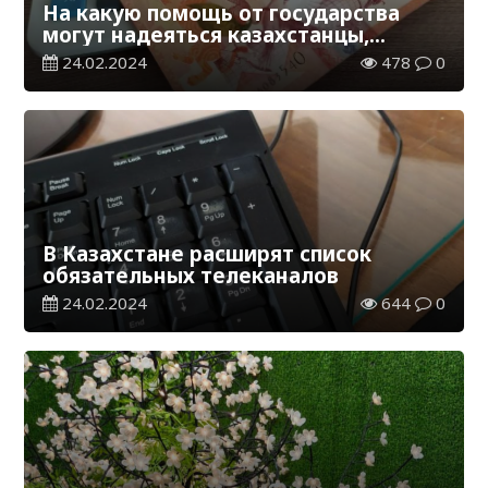
На какую помощь от государства
могут надеяться казахстанцы,
потерявшие работу
24.02.2024
478
0
В Казахстане расширят список
обязательных телеканалов
24.02.2024
644
0