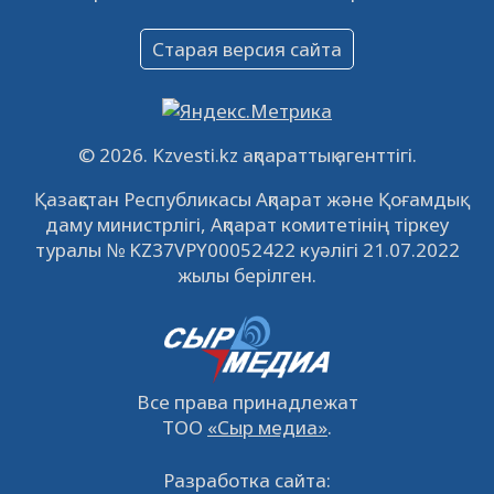
Объявление
16.12.2022
61036
0
Старая версия сайта
Объявление
09.12.2022
64107
0
Свободные рабочие места
© 2026. Kzvesti.kz ақпараттық агенттігі.
22.11.2022
16432
0
Қазақстан Республикасы Ақпарат және Қоғамдық
даму министрлігі, Ақпарат комитетінің тіркеу
IPO «КазМунайГаз»: компания проведет
туралы № KZ37VPY00052422 куәлігі 21.07.2022
встречу с инвесторами в Кызылорде 22
жылы берілген.
ноября
21.11.2022
14940
0
Все права принадлежат
ТОО
«Сыр медиа»
.
Разработка сайта: