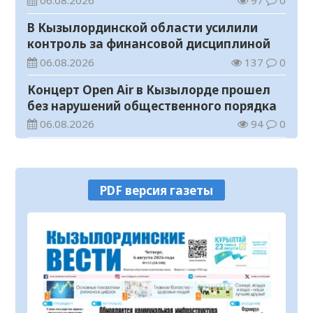
06.08.2026
97
0
В Кызылординской области усилили
контроль за финансовой дисциплиной
06.08.2026
137
0
Концерт Open Air в Кызылорде прошел
без нарушений общественного порядка
06.08.2026
94
0
В Кызылординской области стартовал
конкурс видеороликов о семейных
ценностях и Конституции
06.08.2026
102
0
PDF версия газеты
Соблюдение правил пожарной
безопасности – обязанность каждого
гражданина
06.08.2026
57
0
Состоялось заседание республиканской
комиссии по присуждению
образовательных грантов
06.08.2026
60
0