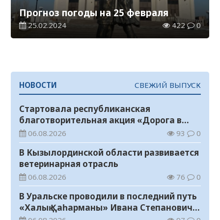
Прогноз погоды на 25 февраля
25.02.2024
422
0
НОВОСТИ
СВЕЖИЙ ВЫПУСК
Стартовала республиканская
благотворительная акция «Дорога в
школу»
06.08.2026
93
0
В Кызылординской области развивается
ветеринарная отрасль
06.08.2026
76
0
В Уральске проводили в последний путь
«Халық Қаһарманы» Ивана Степановича
Гапича