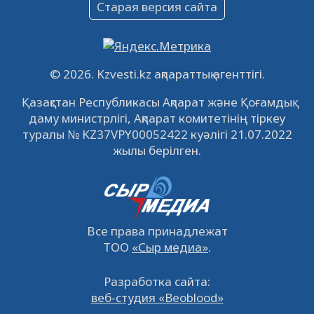
Старая версия сайта
Объявление
09.12.2022
64110
0
Свободные рабочие места
© 2026. Kzvesti.kz ақпараттық агенттігі.
22.11.2022
16433
0
Қазақстан Республикасы Ақпарат және Қоғамдық
даму министрлігі, Ақпарат комитетінің тіркеу
IPO «КазМунайГаз»: компания проведет
туралы № KZ37VPY00052422 куәлігі 21.07.2022
встречу с инвесторами в Кызылорде 22
жылы берілген.
ноября
21.11.2022
14941
0
Все права принадлежат
ТОО
«Сыр медиа»
.
Разработка сайта:
веб-студия «Beoblood»