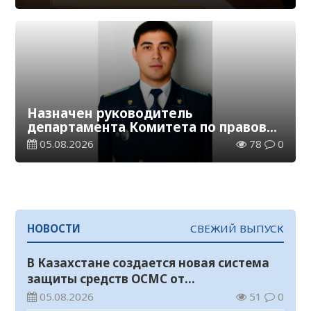
Назначен руководитель
департамента Комитета по правовой
статистике и специальным учетам
05.08.2026
78
0
по Кызылординской области
НОВОСТИ
СВЕЖИЙ ВЫПУСК
В Казахстане создается новая система
защиты средств ОСМС от
необоснованных выплат
05.08.2026
51
0