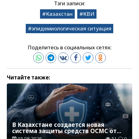
Тэги записи:
Казахстан
КВИ
эпидемиологическая ситуация
Поделитесь в социальных сетях:
Читайте также:
В Казахстане создается новая
система защиты средств ОСМС от
необоснованных выплат
05.08.2026
51
0