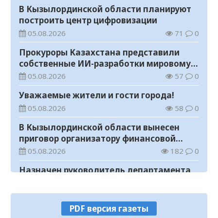
В Кызылординской области планируют
построить центр цифровизации
05.08.2026
71
0
Прокуроры Казахстана представили
собственные ИИ-разработки мировому
эксперту Кай-Фу Ли
05.08.2026
57
0
Уважаемые жители и гости города!
05.08.2026
58
0
В Кызылординской области вынесен
приговор организатору финансовой
пирамиды
05.08.2026
182
0
Назначен руководитель департамента
Комитета по правовой статистике и
специальным учетам по
05.08.2026
78
0
Кызылординской области
PDF версия газеты
В Кызылординской области