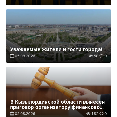
Уважаемые жители и гости города!
05.08.2026
58
0
В Кызылординской области вынесен
приговор организатору финансовой
пирамиды
05.08.2026
182
0