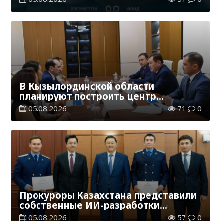
В Кызылординской области
планируют построить центр
цифровизации
05.08.2026
71
0
Прокуроры Казахстана представили
собственные ИИ-разработки
мировому эксперту Кай-Фу Ли
05.08.2026
57
0