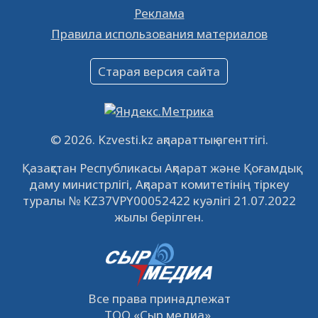
Реклама
Объявление
Правила использования материалов
16.12.2022
61028
0
Объявление
Старая версия сайта
09.12.2022
64100
0
Свободные рабочие места
22.11.2022
16426
0
© 2026. Kzvesti.kz ақпараттық агенттігі.
IPO «КазМунайГаз»: компания проведет
Қазақстан Республикасы Ақпарат және Қоғамдық
встречу с инвесторами в Кызылорде 22
даму министрлігі, Ақпарат комитетінің тіркеу
ноября
21.11.2022
14935
0
туралы № KZ37VPY00052422 куәлігі 21.07.2022
жылы берілген.
Все права принадлежат
ТОО
«Сыр медиа»
.