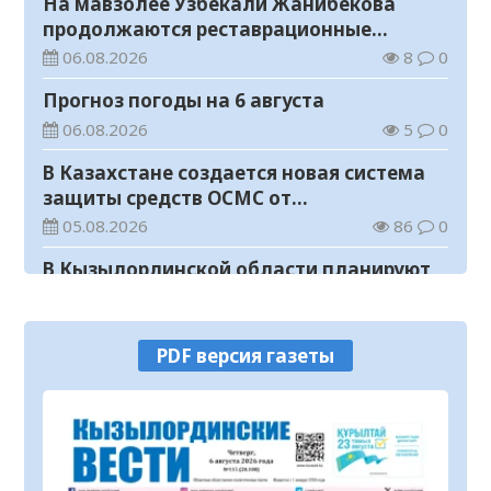
На мавзолее Узбекали Жанибекова
продолжаются реставрационные
работы
06.08.2026
8
0
Прогноз погоды на 6 августа
06.08.2026
5
0
В Казахстане создается новая система
защиты средств ОСМС от
необоснованных выплат
05.08.2026
86
0
В Кызылординской области планируют
построить центр цифровизации
05.08.2026
98
0
PDF версия газеты
Прокуроры Казахстана представили
собственные ИИ-разработки мировому
эксперту Кай-Фу Ли
05.08.2026
74
0
Уважаемые жители и гости города!