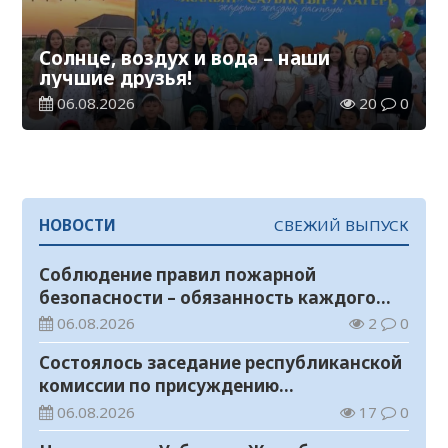
Солнце, воздух и вода – наши
лучшие друзья!
06.08.2026
20
0
НОВОСТИ
СВЕЖИЙ ВЫПУСК
Соблюдение правил пожарной
безопасности – обязанность каждого
гражданина
06.08.2026
2
0
Состоялось заседание республиканской
комиссии по присуждению
образовательных грантов
06.08.2026
17
0