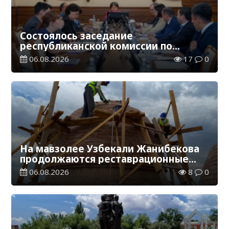
Состоялось заседание
республиканской комиссии по
присуждению образовательных
06.08.2026
17
0
грантов
На мавзолее Узбекали Жанибекова
продолжаются реставрационные
работы
06.08.2026
8
0