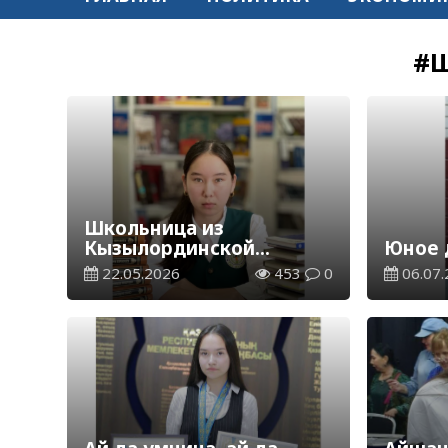
#
Школьница из
Кызылординской
Юное 
области набрала 137
22.05.2026
453
0
06.07.
баллов на ЕНТ