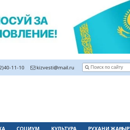
2)40-11-10
kizvesti@mail.ru
КА
СОЦИУМ
КУЛЬТУРА
РУХАНИ ЖАҢҒЫР