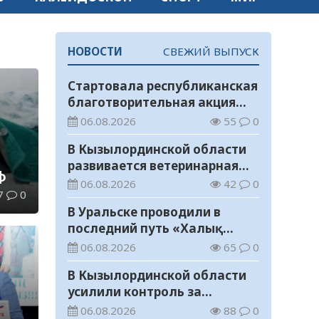
НОВОСТИ
СВЕЖИЙ ВЫПУСК
Стартовала республиканская
благотворительная акция
«Дорога в школу»
06.08.2026
55
0
В Кызылординской области
развивается ветеринарная
ф
отрасль
06.08.2026
42
0
7
0
В Уральске проводили в
последний путь «Халық
Қаһарманы» Ивана
06.08.2026
65
0
Степановича Гапича
В Кызылординской области
усилили контроль за
финансовой дисциплиной
06.08.2026
88
0