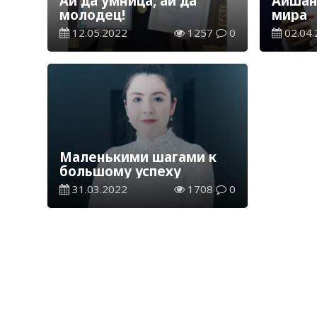
Ай да умница, ай да
Айшан
молодец!
мира
12.05.2022
1257
0
02.04.
Маленькими шагами к
большому успеху
31.03.2022
1708
0