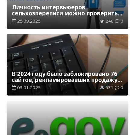
Личность интервьюеров
сельхозпереписи можно проверить
через сайт или по телефону 1446
25.09.2025
240
0
В 2024 году было заблокировано 76
сайтов, рекламировавших продажу
серых сертификатов без
03.01.2025
631
0
аккредитации