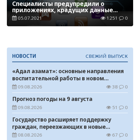
Специалисты предупредили о
приложениях, крадущих данные
пользователей
05.07.2021
1251
0
НОВОСТИ
СВЕЖИЙ ВЫПУСК
«Адал азамат»: основные направления
воспитательной работы в новом
учебном году
09.08.2026
38
0
Прогноз погоды на 9 августа
09.08.2026
51
0
Государство расширяет поддержку
граждан, переезжающих в новые
регионы для работы
08.08.2026
67
0