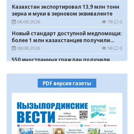
Казахстан экспортировал 13,9 млн тонн
зерна и муки в зерновом эквиваленте
08.08.2026
78
0
Новый стандарт доступной медпомощи:
более 1 млн казахстанцев получили
телемедицинские услуги
08.08.2026
58
0
550 иностранных граждан получили
образовательные гранты для обучения в
Казахстане
08.08.2026
90
0
PDF версия газеты
Министерство просвещения определило
сроки обучения и каникул на 2026-2027
учебный год
08.08.2026
114
0
Прогноз погоды на 8 августа
08.08.2026
67
0
У граждан высокие ожидания от