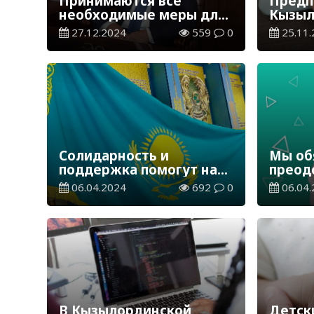
Принимаются все
Предп
необходимые меры для
Кызыл
поддержки трудящихся
облас
27.12.2024
559
0
25.11.
граждан
более
Солидарность и
Мы об
поддержка помогут нам
преод
преодолеть любые
трудн
06.04.2024
692
0
06.04.
вызовы
В Кызылординской
Детск