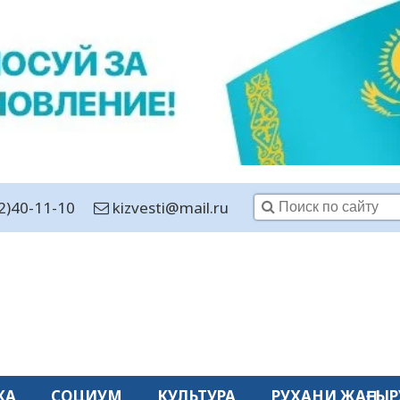
2)40-11-10
kizvesti@mail.ru
КА
СОЦИУМ
КУЛЬТУРА
РУХАНИ ЖАҢҒЫР