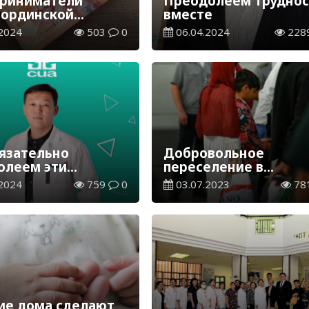
риниматели
Преодолеем труднос
ординской
вместе
ти сохранили
2024
503
0
06.04.2024
228
 450 млн тенге
язательно
Добровольное
олеем эти
переселение в
ости
трудодефицитные
2024
759
0
03.07.2023
78
регионы: какую
господдержку окажу
ие дома сделают