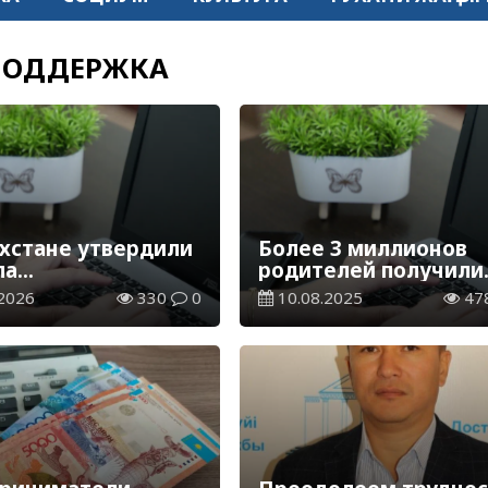
ПОДДЕРЖКА
ахстане утвердили
Более 3 миллионов
ла
родителей получили
арственной
помощь в Центрах
2026
330
0
10.08.2025
47
ржки креативной
педагогической
трии
поддержки