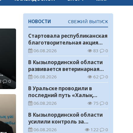
НОВОСТИ
СВЕЖИЙ ВЫПУСК
Стартовала республиканская
благотворительная акция
«Дорога в школу»
06.08.2026
83
0
В Кызылординской области
развивается ветеринарная
отрасль
06.08.2026
62
0
8
0
В Уральске проводили в
последний путь «Халық
Қаһарманы» Ивана
06.08.2026
75
0
Степановича Гапича
В Кызылординской области
усилили контроль за
финансовой дисциплиной
06.08.2026
122
0