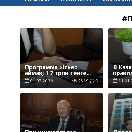
#
Программа «Іскер
В Каз
аймақ»: 1,2 трлн тенге
прави
направят на поддержку
госуд
01.05.2026
2319
0
11.01.
малого бизнеса до 2029
подде
года
индус