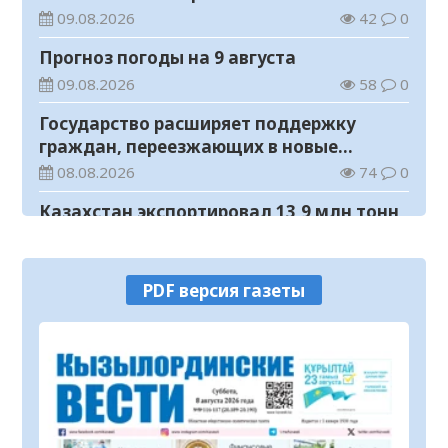
учебном году
09.08.2026
42
0
Прогноз погоды на 9 августа
09.08.2026
58
0
Государство расширяет поддержку
граждан, переезжающих в новые
регионы для работы
08.08.2026
74
0
Казахстан экспортировал 13,9 млн тонн
зерна и муки в зерновом эквиваленте
08.08.2026
86
0
PDF версия газеты
Новый стандарт доступной медпомощи:
более 1 млн казахстанцев получили
телемедицинские услуги
08.08.2026
64
0
550 иностранных граждан получили
образовательные гранты для обучения в
Казахстане
08.08.2026
98
0