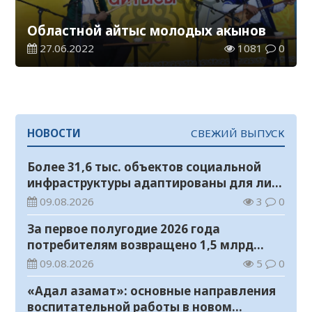
Областной айтыс молодых акынов
27.06.2022
1081
0
НОВОСТИ
СВЕЖИЙ ВЫПУСК
Более 31,6 тыс. объектов социальной
инфраструктуры адаптированы для лиц
с инвалидностью
09.08.2026
3
0
За первое полугодие 2026 года
потребителям возвращено 1,5 млрд
тенге
09.08.2026
5
0
«Адал азамат»: основные направления
воспитательной работы в новом