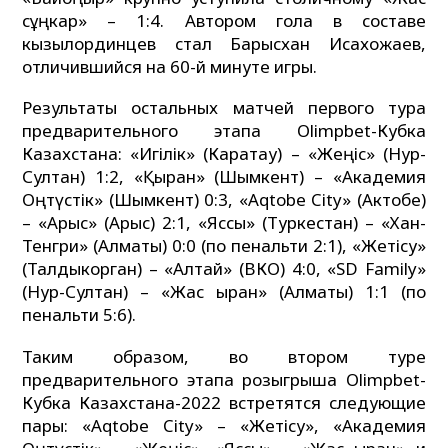
сұңкар» – 1:4. Автором гола в составе
кызылординцев стал Барысхан Исахожаев,
отличившийся на 60-й минуте игры.
Результаты остальных матчей первого тура
предварительного этапа Olimpbet-Кубка
Казахстана: «Игілік» (Каратау) – «Жеңіс» (Нур-
Султан) 1:2, «Қыран» (Шымкент) – «Академия
Оңтүстік» (Шымкент) 0:3, «Aqtobe City» (Актобе)
– «Арыс» (Арыс) 2:1, «Яссы» (Туркестан) – «Хан-
Тенгри» (Алматы) 0:0 (по пенальти 2:1), «Жетісу»
(Талдыкорган) – «Алтай» (ВКО) 4:0, «SD Family»
(Нур-Султан) – «Жас қыран» (Алматы) 1:1 (по
пенальти 5:6).
Таким образом, во втором туре
предварительного этапа розыгрыша Olimpbet-
Кубка Казахстана-2022 встретятся следующие
пары: «Aqtobe City» – «Жетісу», «Академия