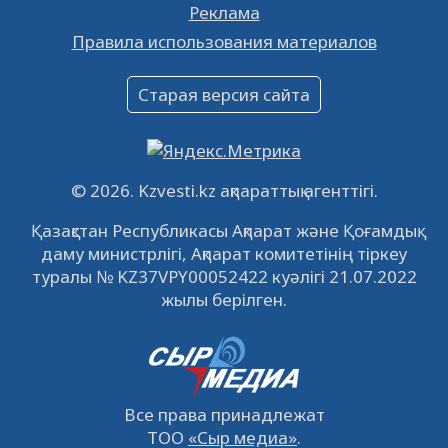
Реклама
Объявление
Правила использования материалов
16.12.2022
61060
0
Объявление
Старая версия сайта
09.12.2022
64129
0
Свободные рабочие места
22.11.2022
16447
0
© 2026. Kzvesti.kz ақпараттық агенттігі.
IPO «КазМунайГаз»: компания проведет
Қазақстан Республикасы Ақпарат және Қоғамдық
встречу с инвесторами в Кызылорде 22
даму министрлігі, Ақпарат комитетінің тіркеу
ноября
21.11.2022
14951
0
туралы № KZ37VPY00052422 куәлігі 21.07.2022
жылы берілген.
Все права принадлежат
ТОО
«Сыр медиа»
.