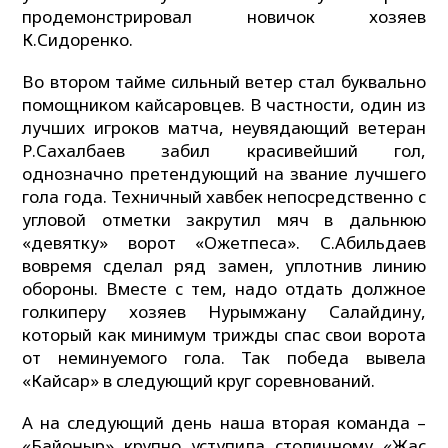
продемонстрировал новичок хозяев
К.Сидоренко.
Во втором тайме сильный ветер стал буквально
помощником кайсаровцев. В частности, один из
лучших игроков матча, неувядающий ветеран
Р.Сахалбаев забил красивейший гол,
однозначно претендующий на звание лучшего
гола года. Техничный хавбек непосредственно с
угловой отметки закрутил мяч в дальнюю
«девятку» ворот «Оқжетпеса». С.Абильдаев
вовремя сделал ряд замен, уплотнив линию
обороны. Вместе с тем, надо отдать должное
голкиперу хозяев Нурымжану Салайдину,
который как минимум трижды спас свои ворота
от неминуемого гола. Так победа вывела
«Кайсар» в следующий круг соревнований.
А на следующий день наша вторая команда –
«Байқоңыр» крупно уступила столичному «Жас