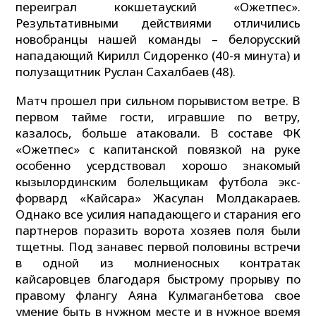
переиграл кокшетауский «Оқжетпес».
Результативными действиями отличились
новобранцы нашей команды – белорусский
нападающий Кирилл Сидоренко (40-я минута) и
полузащитник Руслан Сахалбаев (48).
Матч прошел при сильном порывистом ветре. В
первом тайме гости, игравшие по ветру,
казалось, больше атаковали. В составе ФК
«Оқжетпес» с капитанской повязкой на руке
особенно усердствовал хорошо знакомый
кызылординским болельщикам футбола экс-
форвард «Кайсара» Жасулан Молдакараев.
Однако все усилия нападающего и старания его
партнеров поразить ворота хозяев поля были
тщетны. Под занавес первой половины встречи
в одной из молниеносных контратак
кайсаровцев благодаря быстрому прорыву по
правому флангу Аяна Кулмаганбетова свое
умение быть в нужном месте и в нужное время