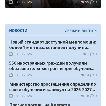
08.08.2026
59
0
НОВОСТИ
СВЕЖИЙ ВЫПУСК
Новый стандарт доступной медпомощи:
более 1 млн казахстанцев получили
телемедицинские услуги
08.08.2026
2
0
550 иностранных граждан получили
образовательные гранты для обучения в
Казахстане
08.08.2026
14
0
Министерство просвещения определило
сроки обучения и каникул на 2026-2027
учебный год
08.08.2026
16
0
Прогноз погоды на 8 августа