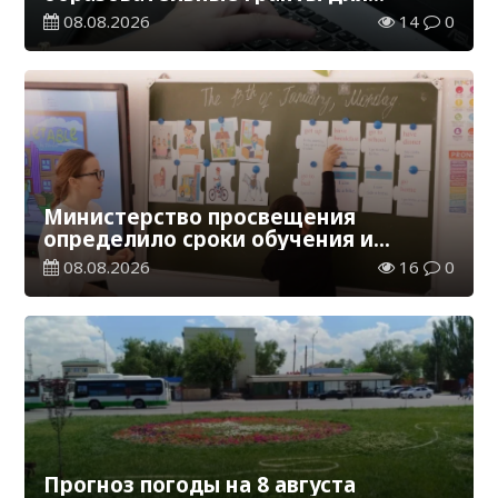
обучения в Казахстане
08.08.2026
14
0
Министерство просвещения
определило сроки обучения и
каникул на 2026-2027 учебный год
08.08.2026
16
0
Прогноз погоды на 8 августа