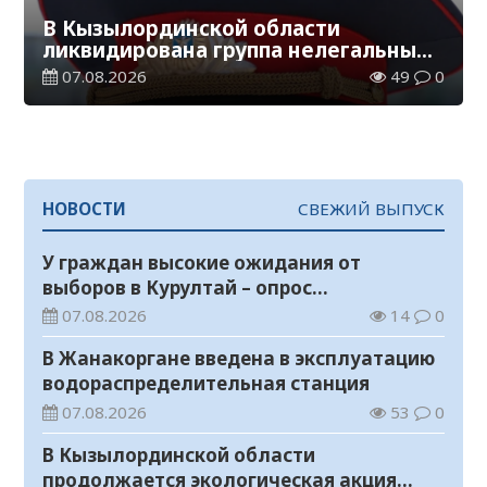
В Кызылординской области
ликвидирована группа нелегальных
добытчиков золота
07.08.2026
49
0
НОВОСТИ
СВЕЖИЙ ВЫПУСК
У граждан высокие ожидания от
выборов в Курултай – опрос
общественного мнения
07.08.2026
14
0
В Жанакоргане введена в эксплуатацию
водораспределительная станция
07.08.2026
53
0
В Кызылординской области
продолжается экологическая акция