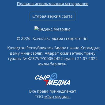
Правила использования материалов
16.12.2022
61048
0
Объявление
Старая версия сайта
09.12.2022
64120
0
Свободные рабочие места
22.11.2022
16440
0
© 2026. Kzvesti.kz ақпараттық агенттігі.
IPO «КазМунайГаз»: компания проведет
Қазақстан Республикасы Ақпарат және Қоғамдық
встречу с инвесторами в Кызылорде 22
даму министрлігі, Ақпарат комитетінің тіркеу
ноября
21.11.2022
14946
0
туралы № KZ37VPY00052422 куәлігі 21.07.2022
жылы берілген.
Все права принадлежат
ТОО
«Сыр медиа»
.