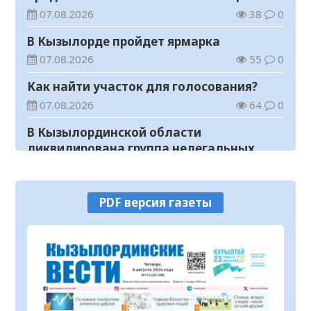
«Таза Қазақстан»
07.08.2026
38
0
В Кызылорде пройдет ярмарка
07.08.2026
55
0
Как найти участок для голосования?
07.08.2026
64
0
В Кызылординской области
ликвидирована группа нелегальных
добытчиков золота
07.08.2026
49
0
Аким области ознакомился с работой
PDF версия газеты
племенного хозяйства в
Жанакорганском районе
07.08.2026
88
0
В Кызылординской области пройдут
мероприятия, посвященные
Международному дню молодежи
07.08.2026
40
0