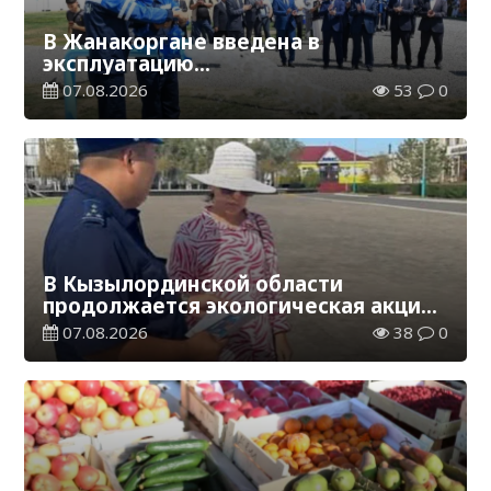
В Жанакоргане введена в
эксплуатацию
водораспределительная станция
07.08.2026
53
0
В Кызылординской области
продолжается экологическая акция
«Таза Қазақстан»
07.08.2026
38
0