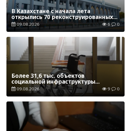
В Казахстане с начала лета
открылись 70 реконструированных
железнодорожных вокзалов
09.08.2026
6
0
Более 31,6 тыс. объектов
социальной инфраструктуры
адаптированы для лиц с
09.08.2026
9
0
инвалидностью