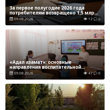
За первое полугодие 2026 года
потребителям возвращено 1,5 млрд
тенге
09.08.2026
12
0
«Адал азамат»: основные
направления воспитательной
работы в новом учебном году
09.08.2026
47
0