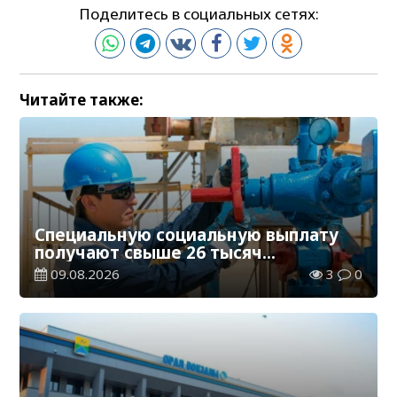
Поделитесь в социальных сетях:
Читайте также:
Специальную социальную выплату
получают свыше 26 тысяч
работников, занятых во вредных
09.08.2026
3
0
условиях труда