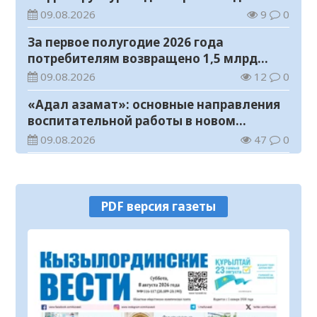
с инвалидностью
09.08.2026
9
0
За первое полугодие 2026 года
потребителям возвращено 1,5 млрд
тенге
09.08.2026
12
0
«Адал азамат»: основные направления
воспитательной работы в новом
учебном году
09.08.2026
47
0
Прогноз погоды на 9 августа
09.08.2026
64
0
PDF версия газеты
Государство расширяет поддержку
граждан, переезжающих в новые
регионы для работы
08.08.2026
79
0
Казахстан экспортировал 13,9 млн тонн
зерна и муки в зерновом эквиваленте
08.08.2026
93
0