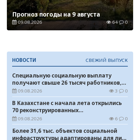
Прогноз погоды на 9 августа
09.08.2026
64
0
НОВОСТИ
СВЕЖИЙ ВЫПУСК
Специальную социальную выплату
получают свыше 26 тысяч работников,
занятых во вредных условиях труда
09.08.2026
3
0
В Казахстане с начала лета открылись
70 реконструированных
железнодорожных вокзалов
09.08.2026
6
0
Более 31,6 тыс. объектов социальной
инфраструктуры адаптированы для лиц