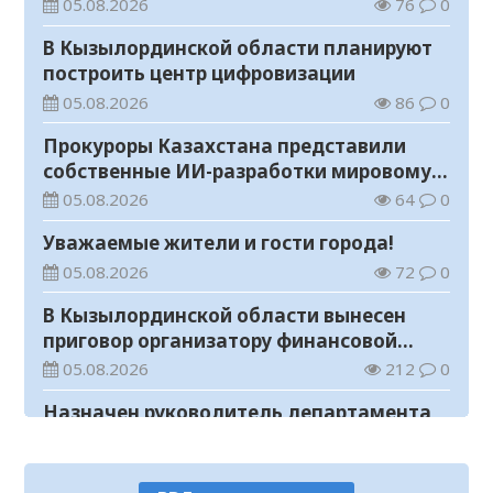
необоснованных выплат
05.08.2026
76
0
В Кызылординской области планируют
построить центр цифровизации
05.08.2026
86
0
Прокуроры Казахстана представили
собственные ИИ-разработки мировому
эксперту Кай-Фу Ли
05.08.2026
64
0
Уважаемые жители и гости города!
05.08.2026
72
0
В Кызылординской области вынесен
приговор организатору финансовой
пирамиды
05.08.2026
212
0
Назначен руководитель департамента
Комитета по правовой статистике и
специальным учетам по
05.08.2026
88
0
Кызылординской области