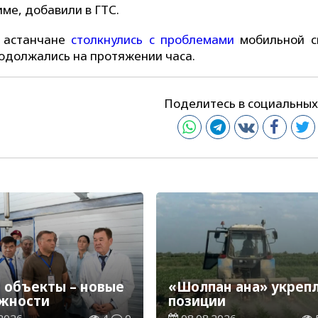
ме, добавили в ГТС.
я астанчане
столкнулись с проблемами
мобильной с
родолжались на протяжении часа.
Поделитесь в социальных
 объекты – новые
«Шолпан ана» укреп
жности
позиции