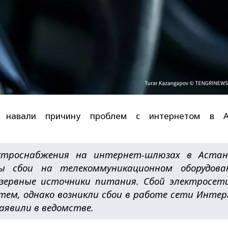
е навали причину проблем с интернетом в А
ектроснабжения на интернет-шлюзах в Аста
ы сбои на телекоммуникационном оборудова
езервные источники питания. Сбой электросет
тем, однако возникли сбои в работе сети Инте
аявили в ведомстве.