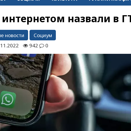
 интернетом назвали в Г
е новости
Социум
.11.2022
942
0