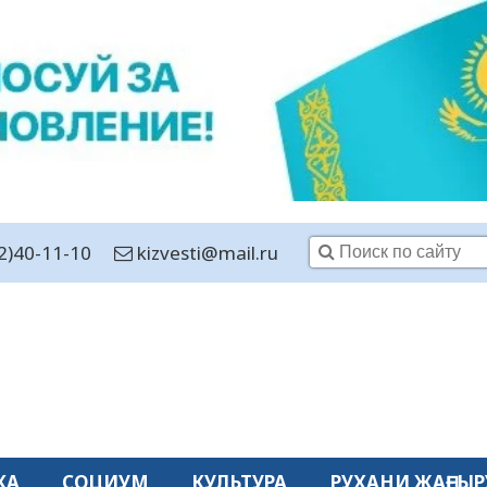
2)40-11-10
kizvesti@mail.ru
КА
СОЦИУМ
КУЛЬТУРА
РУХАНИ ЖАҢҒЫР