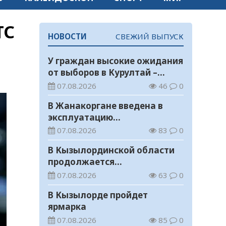
ТС
НОВОСТИ
СВЕЖИЙ ВЫПУСК
У граждан высокие ожидания
от выборов в Курултай –
опрос общественного мнения
07.08.2026
46
0
В Жанакоргане введена в
эксплуатацию
водораспределительная
07.08.2026
83
0
станция
В Кызылординской области
продолжается
экологическая акция «Таза
07.08.2026
63
0
Қазақстан»
В Кызылорде пройдет
ярмарка
07.08.2026
85
0