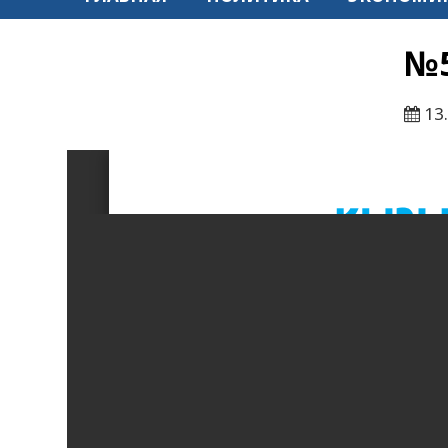
№5
13