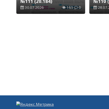
№111 (20.184)
№110 (
30.07.2026
165
0
28.07.