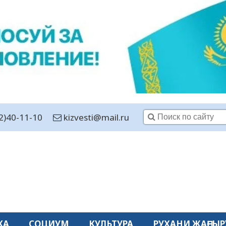
2)40-11-10
kizvesti@mail.ru
КА
СОЦИУМ
КУЛЬТУРА
РУХАНИ ЖАҢҒЫР