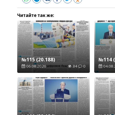
Читайте так же:
№115 (20.188)
№114 (
06.08.2026
84
0
04.08.