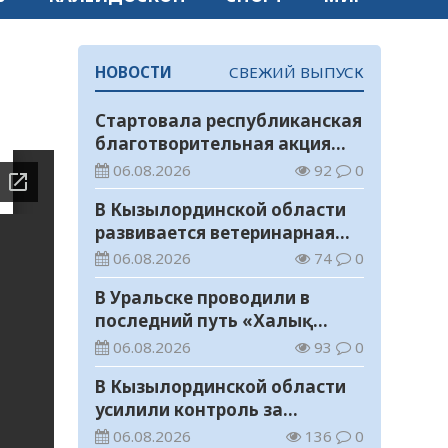
НОВОСТИ
СВЕЖИЙ ВЫПУСК
Стартовала республиканская
благотворительная акция
«Дорога в школу»
06.08.2026
92
0
В Кызылординской области
развивается ветеринарная
отрасль
06.08.2026
74
0
В Уральске проводили в
последний путь «Халық
Қаһарманы» Ивана
06.08.2026
93
0
Степановича Гапича
В Кызылординской области
усилили контроль за
финансовой дисциплиной
06.08.2026
136
0