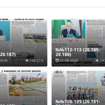
№№112-113 (20.185-
20.187)
20.186)
2026
143
0
01.08.2026
19
№№108-109 (20.181-