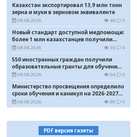
Казахстан экспортировал 13,9 млн тонн
зерна и муки в зерновом эквиваленте
08.08.2026
48
0
Новый стандарт доступной медпомощи:
более 1 млн казахстанцев получили
телемедицинские услуги
08.08.2026
30
0
550 иностранных граждан получили
образовательные гранты для обучения в
Казахстане
08.08.2026
64
0
Министерство просвещения определило
сроки обучения и каникул на 2026-2027
учебный год
08.08.2026
86
0
Прогноз погоды на 8 августа
08.08.2026
40
0
PDF версия газеты
У граждан высокие ожидания от