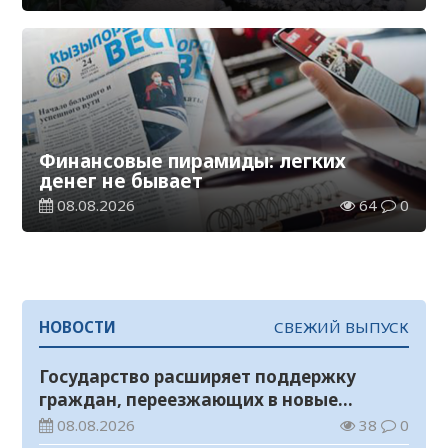
Финансовые пирамиды: легких
денег не бывает
08.08.2026
64
0
НОВОСТИ
СВЕЖИЙ ВЫПУСК
Государство расширяет поддержку
граждан, переезжающих в новые
регионы для работы
08.08.2026
38
0