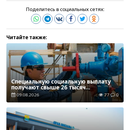
Поделитесь в социальных сетях:
Читайте также:
Специальную социальную выплату
получают свыше 26 тысяч
работников, занятых во вредных
09.08.2026
77
0
условиях труда