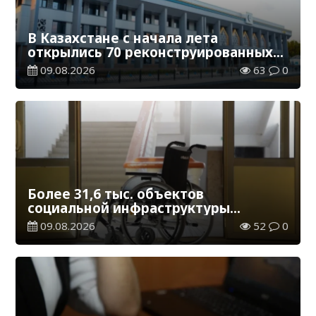
В Казахстане с начала лета
открылись 70 реконструированных
железнодорожных вокзалов
09.08.2026
63
0
Более 31,6 тыс. объектов
социальной инфраструктуры
адаптированы для лиц с
09.08.2026
52
0
инвалидностью