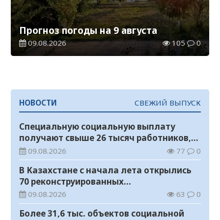
Прогноз погоды на 9 августа
09.08.2026
105
0
НОВОСТИ
СВЕЖИЙ ВЫПУСК
Специальную социальную выплату
получают свыше 26 тысяч работников,
занятых во вредных условиях труда
09.08.2026
77
0
В Казахстане с начала лета открылись
70 реконструированных
железнодорожных вокзалов
09.08.2026
63
0
Более 31,6 тыс. объектов социальной