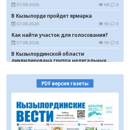
«Таза Қазақстан»
07.08.2026
68
0
В Кызылорде пройдет ярмарка
07.08.2026
90
0
Как найти участок для голосования?
07.08.2026
90
0
В Кызылординской области
ликвидирована группа нелегальных
добытчиков золота
07.08.2026
84
0
Аким области ознакомился с работой
PDF версия газеты
племенного хозяйства в
Жанакорганском районе
07.08.2026
115
0
В Кызылординской области пройдут
мероприятия, посвященные
Международному дню молодежи
07.08.2026
57
0