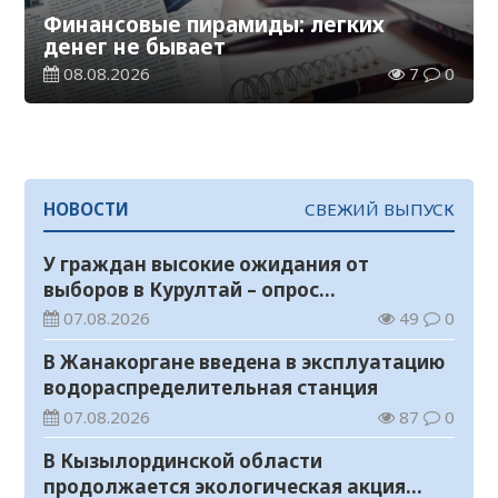
Финансовые пирамиды: легких
денег не бывает
08.08.2026
7
0
НОВОСТИ
СВЕЖИЙ ВЫПУСК
У граждан высокие ожидания от
выборов в Курултай – опрос
общественного мнения
07.08.2026
49
0
В Жанакоргане введена в эксплуатацию
водораспределительная станция
07.08.2026
87
0
В Кызылординской области
продолжается экологическая акция