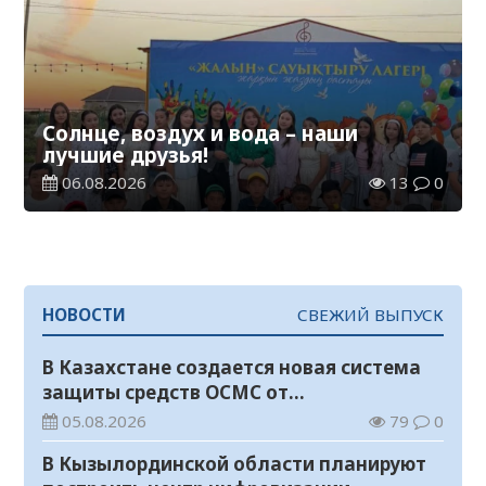
Солнце, воздух и вода – наши
лучшие друзья!
06.08.2026
13
0
НОВОСТИ
СВЕЖИЙ ВЫПУСК
В Казахстане создается новая система
защиты средств ОСМС от
необоснованных выплат
05.08.2026
79
0
В Кызылординской области планируют