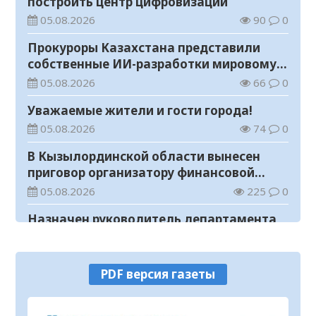
построить центр цифровизации
05.08.2026
90
0
Прокуроры Казахстана представили
собственные ИИ-разработки мировому
эксперту Кай-Фу Ли
05.08.2026
66
0
Уважаемые жители и гости города!
05.08.2026
74
0
В Кызылординской области вынесен
приговор организатору финансовой
пирамиды
05.08.2026
225
0
Назначен руководитель департамента
Комитета по правовой статистике и
специальным учетам по
05.08.2026
89
0
Кызылординской области
PDF версия газеты
В Кызылординской области
продолжается борьба с финансовыми
пирамидами