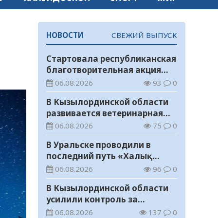
НОВОСТИ
СВЕЖИЙ ВЫПУСК
Стартовала республиканская
благотворительная акция
«Дорога в школу»
06.08.2026
93
0
В Кызылординской области
развивается ветеринарная
отрасль
06.08.2026
75
0
В Уральске проводили в
последний путь «Халық
Қаһарманы» Ивана
06.08.2026
96
0
Степановича Гапича
В Кызылординской области
усилили контроль за
финансовой дисциплиной
06.08.2026
137
0