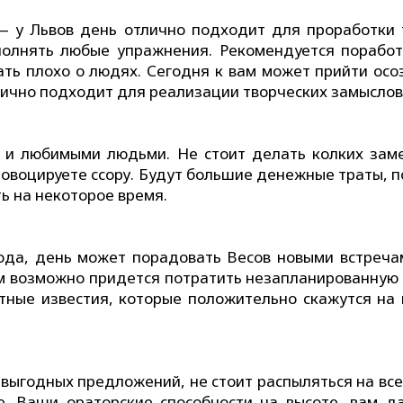
— у Львов день отлично подходит для проработки 
олнять любые упражнения. Рекомендуется поработ
ать плохо о людях. Сегодня к вам может прийти осо
лично подходит для реализации творческих замыслов
 и любимыми людьми. Не стоит делать колких зам
провоцируете ссору. Будут большие денежные траты, 
ь на некоторое время.
ода, день может порадовать Весов новыми встреча
ам возможно придется потратить незапланированную 
тные известия, которые положительно скажутся на
выгодных предложений, не стоит распыляться на все 
. Ваши ораторские способности на высоте, вам д