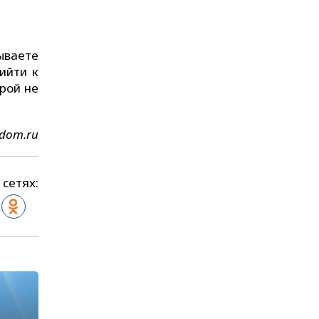
ываете
ийти к
орой не
ndom.ru
 сетях: