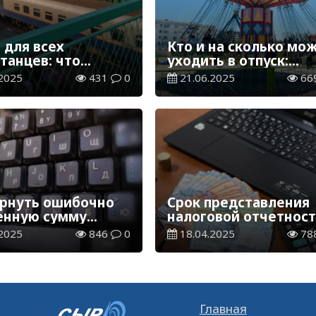
 для всех
Кто и на сколько мо
танцев: что
уходить в отпуск:
, если вы
разъяснения Минтру
2025
431
0
21.06.2025
66
али на поезд
РК
ернуть ошибочно
Срок представления
енную сумму
налоговой отчетност
а
уплаты ряда налогов
2025
846
0
18.04.2025
78
истекает 21 апреля
Главная