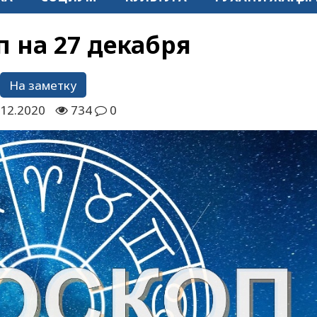
п на 27 декабря
На заметку
.12.2020
734
0