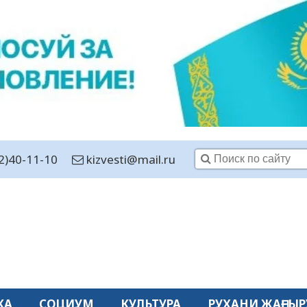
2)40-11-10
kizvesti@mail.ru
КА
СОЦИУМ
КУЛЬТУРА
РУХАНИ ЖАҢҒЫР