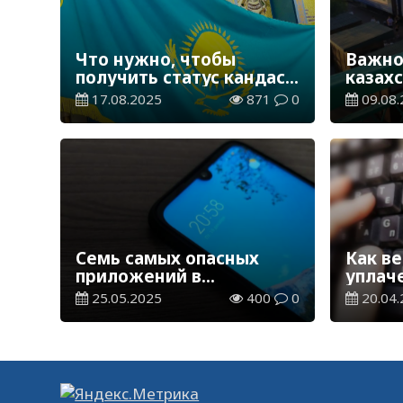
Что нужно, чтобы
Важно
получить статус кандаса
казахс
в Казахстане
делать
17.08.2025
871
0
09.08.
опозд
Семь самых опасных
Как в
приложений в
уплач
смартфоне
налог
25.05.2025
400
0
20.04.