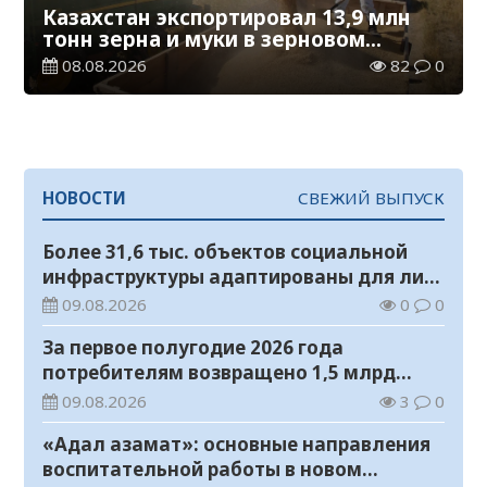
Казахстан экспортировал 13,9 млн
тонн зерна и муки в зерновом
эквиваленте
08.08.2026
82
0
НОВОСТИ
СВЕЖИЙ ВЫПУСК
Более 31,6 тыс. объектов социальной
инфраструктуры адаптированы для лиц
с инвалидностью
09.08.2026
0
0
За первое полугодие 2026 года
потребителям возвращено 1,5 млрд
тенге
09.08.2026
3
0
«Адал азамат»: основные направления
воспитательной работы в новом