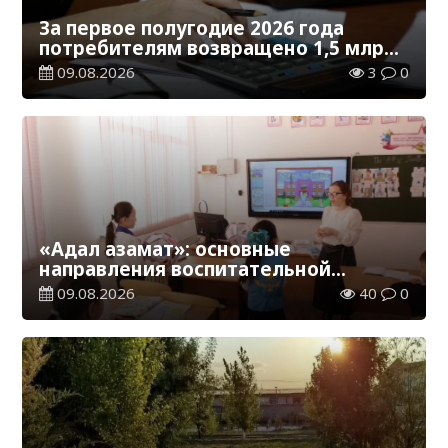
За первое полугодие 2026 года
потребителям возвращено 1,5 млрд
тенге
09.08.2026
3
0
«Адал азамат»: основные
направления воспитательной
работы в новом учебном году
09.08.2026
40
0