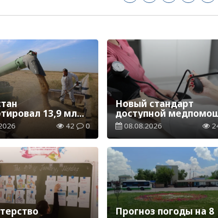
стан
Новый стандарт
ртировал 13,9 млн
доступной медпомощ
ерна и муки в
более 1 млн
2026
42
0
08.08.2026
2
вом эквиваленте
казахстанцев получи
телемедицинские
услуги
терство
Прогноз погоды на 8