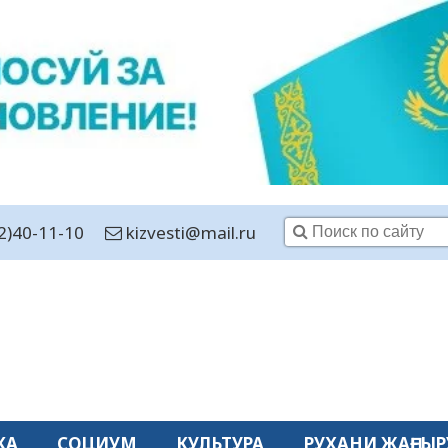
2)40-11-10
kizvesti@mail.ru
КА
СОЦИУМ
КУЛЬТУРА
РУХАНИ ЖАҢҒЫР