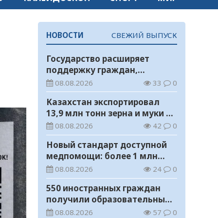
НОВОСТИ
СВЕЖИЙ ВЫПУСК
Государство расширяет
поддержку граждан,
переезжающих в новые
08.08.2026
33
0
регионы для работы
Казахстан экспортировал
13,9 млн тонн зерна и муки в
зерновом эквиваленте
08.08.2026
42
0
Новый стандарт доступной
медпомощи: более 1 млн
казахстанцев получили
08.08.2026
24
0
телемедицинские услуги
550 иностранных граждан
получили образовательные
гранты для обучения в
08.08.2026
57
0