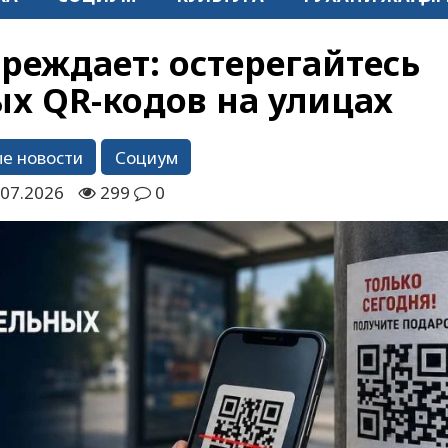
реждает: остерегайтесь
х QR-кодов на улицах
е новости
Социум
.07.2026
299
0