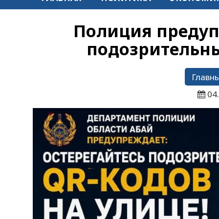
Полиция предуп
подозрительны
Главны
04