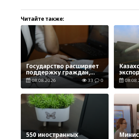
Читайте также:
Государство расширяет
Казах
поддержку граждан,
экспо
переезжающих в новые
тонн з
08.08.2026
33
0
08.08.
регионы для работы
зерно
550 иностранных
Минис