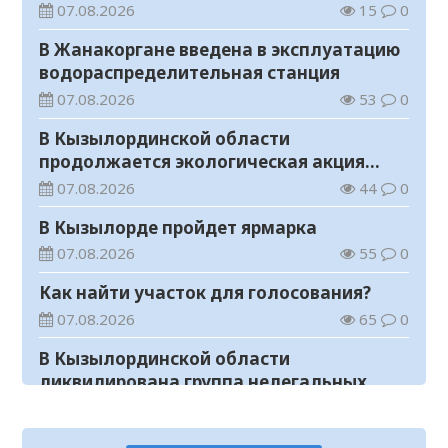
общественного мнения
07.08.2026
15
0
В Жанакоргане введена в эксплуатацию
водораспределительная станция
07.08.2026
53
0
В Кызылординской области
продолжается экологическая акция
«Таза Қазақстан»
07.08.2026
44
0
В Кызылорде пройдет ярмарка
07.08.2026
55
0
Как найти участок для голосования?
07.08.2026
65
0
В Кызылординской области
ликвидирована группа нелегальных
добытчиков золота
07.08.2026
49
0
Аким области ознакомился с работой