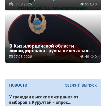
07.08.2026
65
0
В Кызылординской области
ликвидирована группа нелегальных
добытчиков золота
07.08.2026
49
0
НОВОСТИ
СВЕЖИЙ ВЫПУСК
У граждан высокие ожидания от
выборов в Курултай – опрос