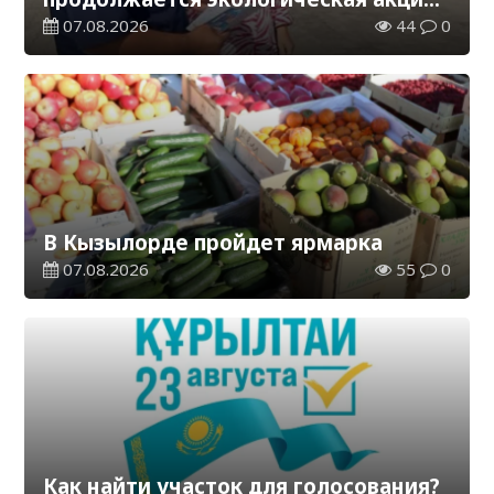
«Таза Қазақстан»
07.08.2026
44
0
В Кызылорде пройдет ярмарка
07.08.2026
55
0
Как найти участок для голосования?