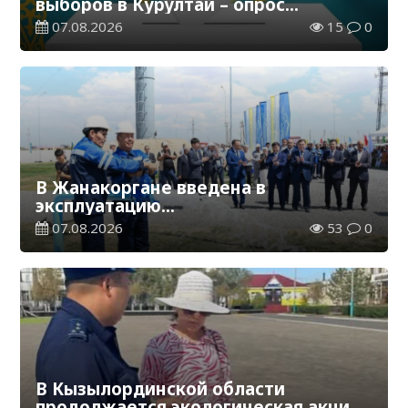
выборов в Курултай – опрос
общественного мнения
07.08.2026
15
0
В Жанакоргане введена в
эксплуатацию
водораспределительная станция
07.08.2026
53
0
В Кызылординской области
продолжается экологическая акция