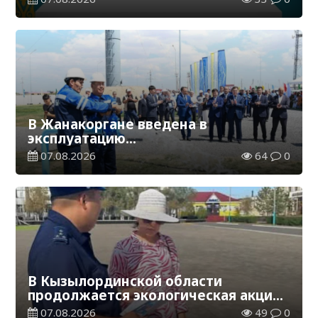
В Жанакоргане введена в
эксплуатацию
водораспределительная станция
07.08.2026
64
0
В Кызылординской области
продолжается экологическая акция
«Таза Қазақстан»
07.08.2026
49
0