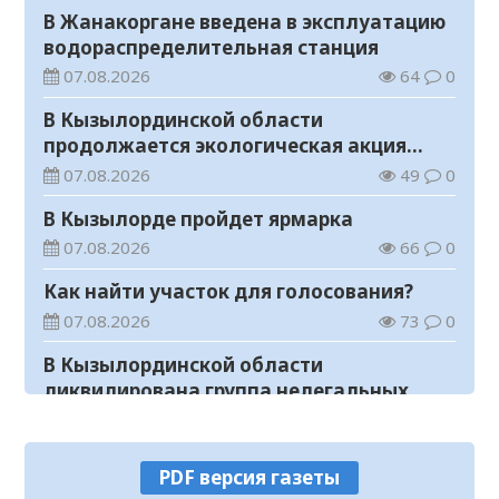
В Жанакоргане введена в эксплуатацию
водораспределительная станция
07.08.2026
64
0
В Кызылординской области
продолжается экологическая акция
«Таза Қазақстан»
07.08.2026
49
0
В Кызылорде пройдет ярмарка
07.08.2026
66
0
Как найти участок для голосования?
07.08.2026
73
0
В Кызылординской области
ликвидирована группа нелегальных
добытчиков золота
07.08.2026
54
0
Аким области ознакомился с работой
PDF версия газеты
племенного хозяйства в