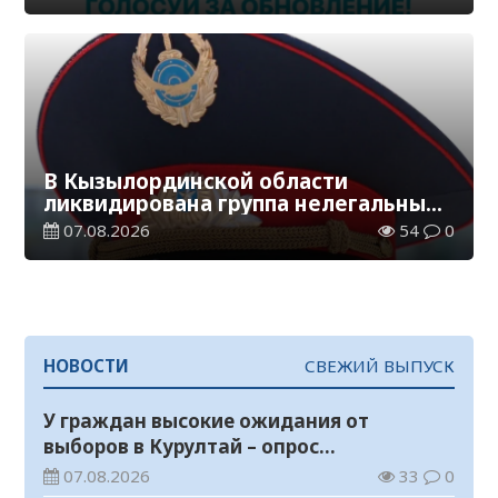
В Кызылординской области
ликвидирована группа нелегальных
добытчиков золота
07.08.2026
54
0
НОВОСТИ
СВЕЖИЙ ВЫПУСК
У граждан высокие ожидания от
выборов в Курултай – опрос
общественного мнения
07.08.2026
33
0