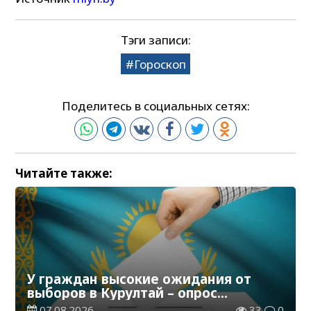
Тэги записи:
Гороскоп
Поделитесь в социальных сетях:
Читайте также:
У граждан высокие ожидания от
выборов в Курултай – опрос
общественного мнения
07.08.2026
33
0