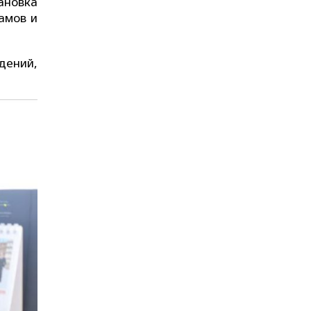
ановка
амов и
дений,