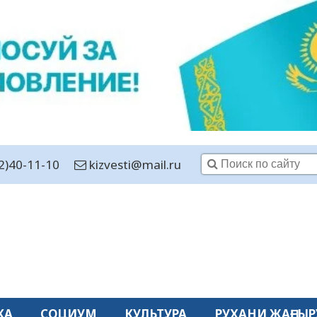
2)40-11-10
kizvesti@mail.ru
КА
СОЦИУМ
КУЛЬТУРА
РУХАНИ ЖАҢҒЫР