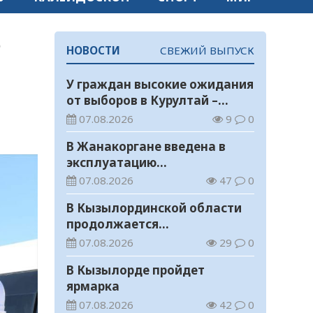
о
НОВОСТИ
СВЕЖИЙ ВЫПУСК
У граждан высокие ожидания
от выборов в Курултай –
опрос общественного мнения
07.08.2026
9
0
В Жанакоргане введена в
эксплуатацию
водораспределительная
07.08.2026
47
0
станция
В Кызылординской области
продолжается
экологическая акция «Таза
07.08.2026
29
0
Қазақстан»
В Кызылорде пройдет
ярмарка
07.08.2026
42
0