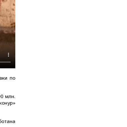
вки по
0 млн.
конур»
ботана