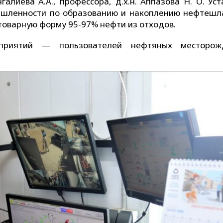
лиева А.А., профессора, д.х.н. Аппазова Н. О. Уст
ышленности по образованию и накоплению нефтешл
товарную форму 95-97% нефти из отходов.
приятий — пользователей нефтяных месторож