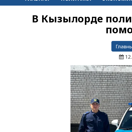
В Кызылорде поли
помо
Главны
12