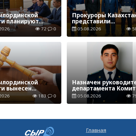
ылординской
Прокуроры Казахста
ти планируют
представили
оить центр
собственные ИИ-
2026
72
0
05.08.2026
5
визации
разработки мировом
эксперту Кай-Фу Ли
ылординской
Назначен руководит
ти вынесен
департамента Комит
вор организатору
по правовой статист
2026
183
0
05.08.2026
7
совой пирамиды
и специальным учет
по Кызылординской
области
Главная