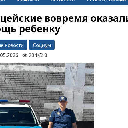
цейские вовремя оказал
щь ребенку
е новости
Социум
.05.2026
234
0