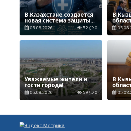
В Казахстане создается
В Кыз
новая система защиты
облас
средств ОСМС от
постр
05.08.2026
52
0
05.08.
необоснованных выплат
цифро
Уважаемые жители и
В Кыз
гости города!
облас
приго
05.08.2026
59
0
05.08.
финан