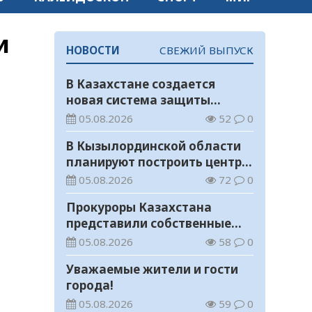
и
НОВОСТИ
СВЕЖИЙ ВЫПУСК
В Казахстане создается
новая система защиты
средств ОСМС от
05.08.2026
52
0
необоснованных выплат
В Кызылординской области
планируют построить центр
цифровизации
05.08.2026
72
0
Прокуроры Казахстана
представили собственные
ИИ-разработки мировому
05.08.2026
58
0
эксперту Кай-Фу Ли
Уважаемые жители и гости
города!
05.08.2026
59
0