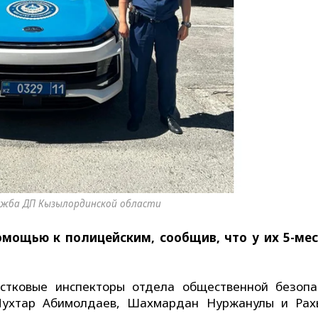
лужба ДП Кызылординской области
мощью к полицейским, сообщив, что у их 5-ме
стковые инспекторы отдела общественной безопа
Мухтар Абимолдаев, Шахмардан Нуржанулы и Ра