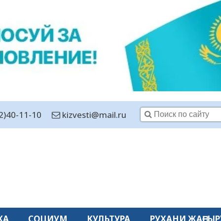
2)40-11-10
kizvesti@mail.ru
КА
СОЦИУМ
КУЛЬТУРА
РУХАНИ ЖАҢҒЫР