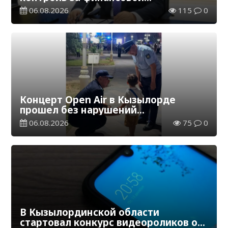
дисциплиной
06.08.2026
115
0
Концерт Open Air в Кызылорде
прошел без нарушений
общественного порядка
06.08.2026
75
0
В Кызылординской области
стартовал конкурс видеороликов о