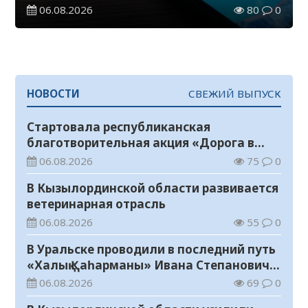
семейных ценностях и Конституции
06.08.2026
80
0
НОВОСТИ
СВЕЖИЙ ВЫПУСК
Стартовала республиканская
благотворительная акция «Дорога в
школу»
06.08.2026
75
0
В Кызылординской области развивается
ветеринарная отрасль
06.08.2026
55
0
В Уральске проводили в последний путь
«Халық Қаһарманы» Ивана Степановича
Гапича
06.08.2026
69
0