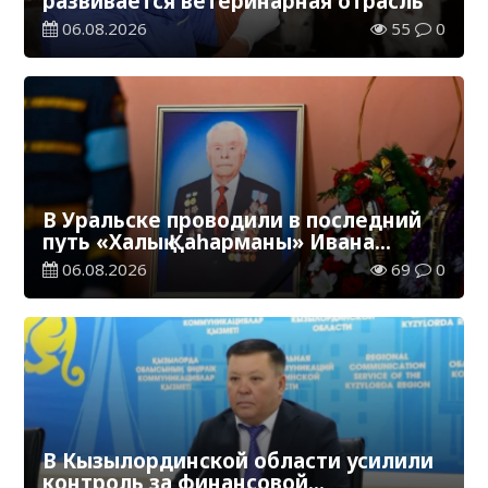
развивается ветеринарная отрасль
06.08.2026
55
0
В Уральске проводили в последний
путь «Халық Қаһарманы» Ивана
Степановича Гапича
06.08.2026
69
0
В Кызылординской области усилили
контроль за финансовой