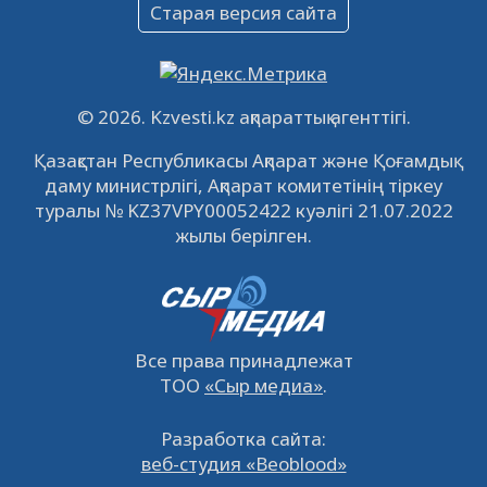
Объявление
Старая версия сайта
09.12.2022
64106
0
Свободные рабочие места
22.11.2022
16430
0
© 2026. Kzvesti.kz ақпараттық агенттігі.
IPO «КазМунайГаз»: компания проведет
Қазақстан Республикасы Ақпарат және Қоғамдық
встречу с инвесторами в Кызылорде 22
даму министрлігі, Ақпарат комитетінің тіркеу
ноября
21.11.2022
14939
0
туралы № KZ37VPY00052422 куәлігі 21.07.2022
жылы берілген.
Все права принадлежат
ТОО
«Сыр медиа»
.
Разработка сайта:
веб-студия «Beoblood»