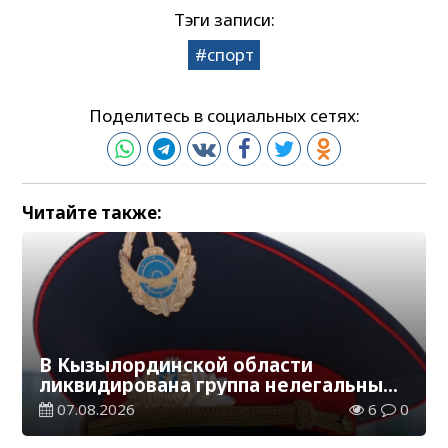
Тэги записи:
спорт
Поделитесь в социальных сетях:
Читайте также:
В Кызылординской области
ликвидирована группа нелегальных
добытчиков золота
07.08.2026
6
0