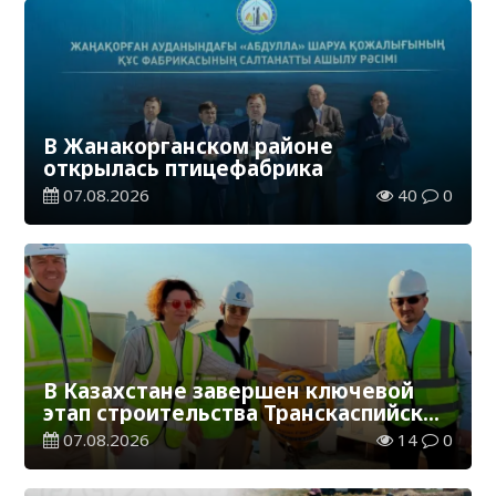
В Жанакорганском районе
открылась птицефабрика
07.08.2026
40
0
В Казахстане завершен ключевой
этап строительства Транскаспийской
волоконно-оптической линии связи
07.08.2026
14
0