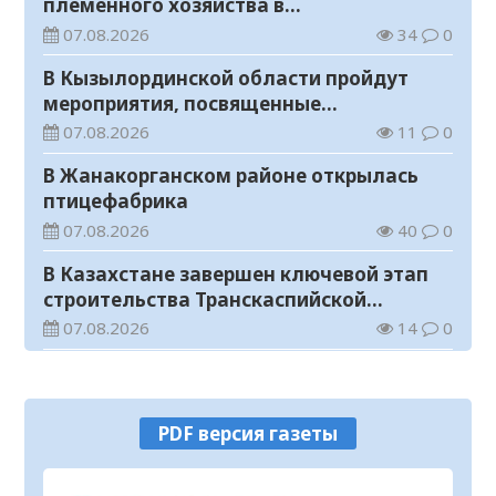
племенного хозяйства в
Жанакорганском районе
07.08.2026
34
0
В Кызылординской области пройдут
мероприятия, посвященные
Международному дню молодежи
07.08.2026
11
0
В Жанакорганском районе открылась
птицефабрика
07.08.2026
40
0
В Казахстане завершен ключевой этап
строительства Транскаспийской
волоконно-оптической линии связи
07.08.2026
14
0
В городище Сауран начались научно-
реставрационные работы
07.08.2026
52
0
PDF версия газеты
Прогноз погоды на 7 августа