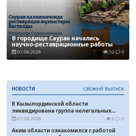
В городище Сауран начались
научно-реставрационные работы
07.08.2026
52
0
НОВОСТИ
СВЕЖИЙ ВЫПУСК
В Кызылординской области
ликвидирована группа нелегальных
добытчиков золота
07.08.2026
6
0
Аким области ознакомился с работой