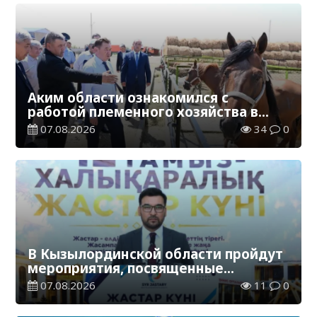
Аким области ознакомился с
работой племенного хозяйства в
Жанакорганском районе
07.08.2026
34
0
В Кызылординской области пройдут
мероприятия, посвященные
Международному дню молодежи
07.08.2026
11
0