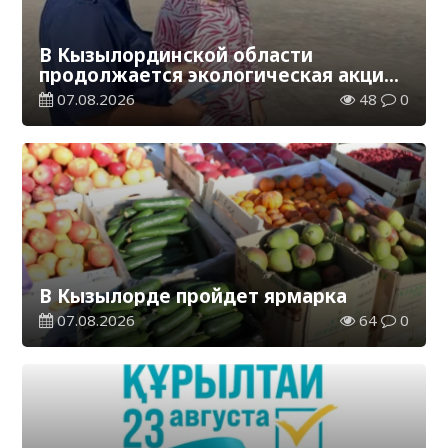
В Кызылординской области
продолжается экологическая акция
«Таза Қазақстан»
07.08.2026
48
0
В Кызылорде пройдет ярмарка
07.08.2026
64
0