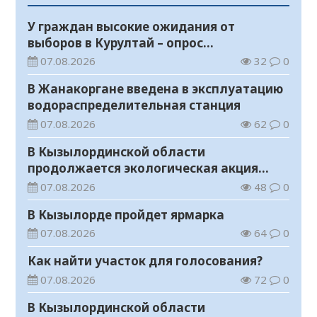
У граждан высокие ожидания от
выборов в Курултай – опрос
общественного мнения
07.08.2026
32
0
В Жанакоргане введена в эксплуатацию
водораспределительная станция
07.08.2026
62
0
В Кызылординской области
продолжается экологическая акция
«Таза Қазақстан»
07.08.2026
48
0
В Кызылорде пройдет ярмарка
07.08.2026
64
0
Как найти участок для голосования?
07.08.2026
72
0
В Кызылординской области