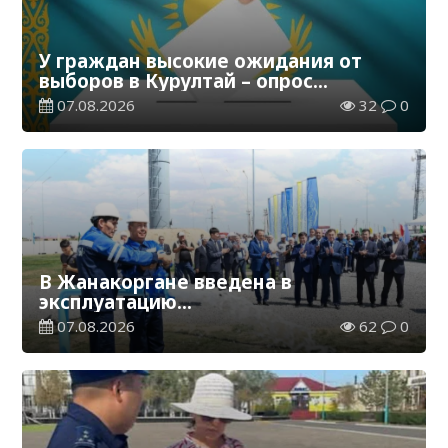
У граждан высокие ожидания от
выборов в Курултай – опрос
общественного мнения
07.08.2026
32
0
В Жанакоргане введена в
эксплуатацию
водораспределительная станция
07.08.2026
62
0