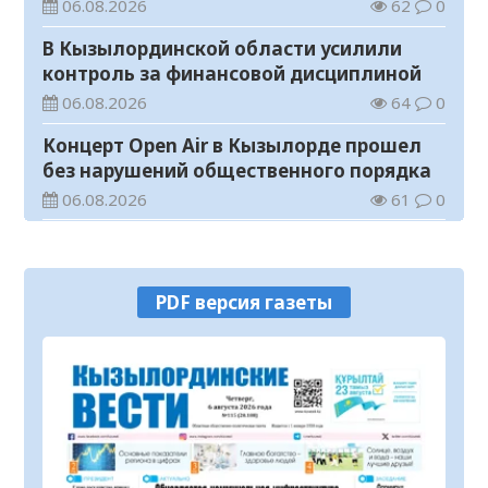
Гапича
06.08.2026
62
0
В Кызылординской области усилили
контроль за финансовой дисциплиной
06.08.2026
64
0
Концерт Open Air в Кызылорде прошел
без нарушений общественного порядка
06.08.2026
61
0
В Кызылординской области стартовал
конкурс видеороликов о семейных
ценностях и Конституции
06.08.2026
68
0
PDF версия газеты
Соблюдение правил пожарной
безопасности – обязанность каждого
гражданина
06.08.2026
28
0
Состоялось заседание республиканской
комиссии по присуждению
образовательных грантов