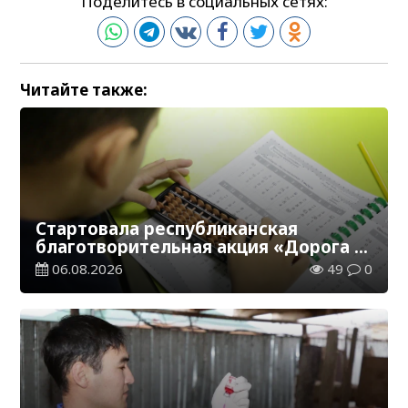
Поделитесь в социальных сетях:
Читайте также:
Стартовала республиканская
благотворительная акция «Дорога в
школу»
06.08.2026
49
0