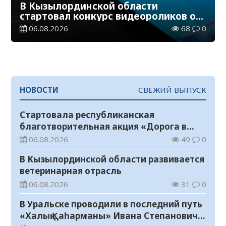
В Кызылординской области
стартовал конкурс видеороликов о
семейных ценностях и Конституции
06.08.2026
68
0
НОВОСТИ
СВЕЖИЙ ВЫПУСК
Стартовала республиканская
благотворительная акция «Дорога в
школу»
06.08.2026
49
0
В Кызылординской области развивается
ветеринарная отрасль
06.08.2026
31
0
В Уральске проводили в последний путь
«Халық Қаһарманы» Ивана Степановича