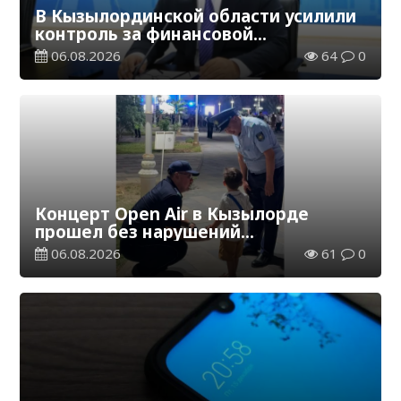
В Кызылординской области усилили
контроль за финансовой
дисциплиной
06.08.2026
64
0
Концерт Open Air в Кызылорде
прошел без нарушений
общественного порядка
06.08.2026
61
0