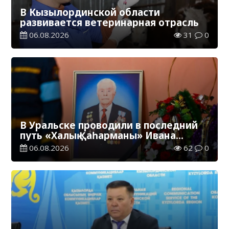
В Кызылординской области
развивается ветеринарная отрасль
06.08.2026
31
0
В Уральске проводили в последний
путь «Халық Қаһарманы» Ивана
Степановича Гапича
06.08.2026
62
0