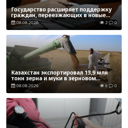
Государство расширяет поддержку
граждан, переезжающих в новые
регионы для работы
08.08.2026
2
0
Казахстан экспортировал 13,9 млн
тонн зерна и муки в зерновом
эквиваленте
08.08.2026
6
0