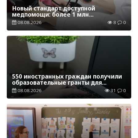
Новый стандарт доступной
медпомощи: более 1 млн
казахстанцев получили
08.08.2026
8
0
телемедицинские услуги
550 иностранных граждан получили
образовательные гранты для
обучения в Казахстане
08.08.2026
31
0