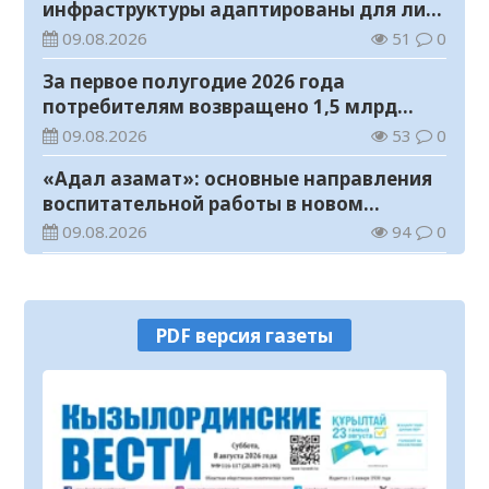
инфраструктуры адаптированы для лиц
с инвалидностью
09.08.2026
51
0
За первое полугодие 2026 года
потребителям возвращено 1,5 млрд
тенге
09.08.2026
53
0
«Адал азамат»: основные направления
воспитательной работы в новом
учебном году
09.08.2026
94
0
Прогноз погоды на 9 августа
09.08.2026
104
0
PDF версия газеты
Государство расширяет поддержку
граждан, переезжающих в новые
регионы для работы
08.08.2026
121
0
Казахстан экспортировал 13,9 млн тонн
зерна и муки в зерновом эквиваленте