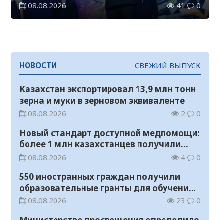
08.08.2026
41
0
НОВОСТИ
СВЕЖИЙ ВЫПУСК
Казахстан экспортировал 13,9 млн тонн
зерна и муки в зерновом эквиваленте
08.08.2026
2
0
Новый стандарт доступной медпомощи:
более 1 млн казахстанцев получили
телемедицинские услуги
08.08.2026
4
0
550 иностранных граждан получили
образовательные гранты для обучения в
Казахстане
08.08.2026
23
0
Министерство просвещения определило