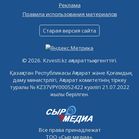
Реклама
Объявление
Правила использования материалов
16.12.2022
61060
0
Объявление
Старая версия сайта
09.12.2022
64129
0
Свободные рабочие места
22.11.2022
16447
0
© 2026. Kzvesti.kz ақпараттық агенттігі.
IPO «КазМунайГаз»: компания проведет
Қазақстан Республикасы Ақпарат және Қоғамдық
встречу с инвесторами в Кызылорде 22
даму министрлігі, Ақпарат комитетінің тіркеу
ноября
21.11.2022
14951
0
туралы № KZ37VPY00052422 куәлігі 21.07.2022
жылы берілген.
Все права принадлежат
ТОО
«Сыр медиа»
.