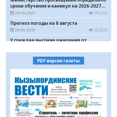
сроки обучения и каникул на 2026-2027
учебный год
08.08.2026
19
0
Прогноз погоды на 8 августа
08.08.2026
13
0
У граждан высокие ожидания от
выборов в Курултай – опрос
общественного мнения
07.08.2026
64
0
PDF версия газеты
В Жанакоргане введена в эксплуатацию
водораспределительная станция
07.08.2026
96
0
В Кызылординской области
продолжается экологическая акция
«Таза Қазақстан»
07.08.2026
75
0
В Кызылорде пройдет ярмарка
07.08.2026
102
0