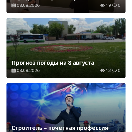
каникул на 2026-2027 учебный год
08.08.2026
19
0
Прогноз погоды на 8 августа
08.08.2026
13
0
Строитель – почетная профессия