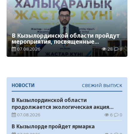
В Кызылординской области пройдут
мероприятия, посвященные
Международному дню молодежи
07.08.2026
28
0
НОВОСТИ
СВЕЖИЙ ВЫПУСК
В Кызылординской области
продолжается экологическая акция
«Таза Қазақстан»
07.08.2026
6
0
В Кызылорде пройдет ярмарка