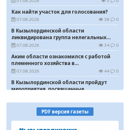
07.08.2026
3
0
Как найти участок для голосования?
07.08.2026
38
0
В Кызылординской области
ликвидирована группа нелегальных
добытчиков золота
07.08.2026
34
0
Аким области ознакомился с работой
племенного хозяйства в
Жанакорганском районе
07.08.2026
44
0
В Кызылординской области пройдут
мероприятия, посвященные
Международному дню молодежи
07.08.2026
28
0
В Жанакорганском районе открылась
PDF версия газеты
птицефабрика
07.08.2026
50
0