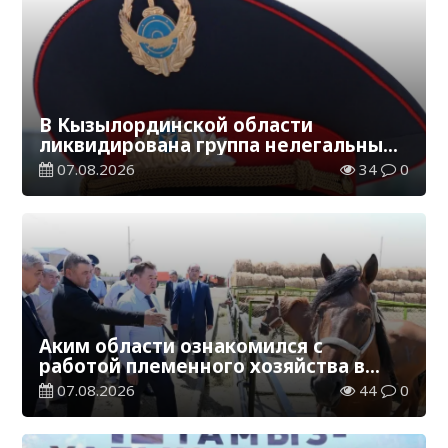
В Кызылординской области
ликвидирована группа нелегальных
добытчиков золота
07.08.2026
34
0
Аким области ознакомился с
работой племенного хозяйства в
Жанакорганском районе
07.08.2026
44
0