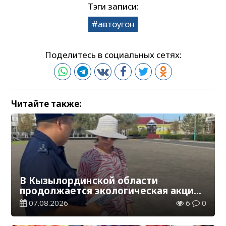
Тэги записи:
автоугон
Поделитесь в социальных сетях:
Читайте также:
В Кызылординской области
продолжается экологическая акция
«Таза Қазақстан»
07.08.2026
6
0