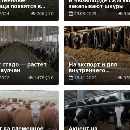
твенные
В Кызылорде сжигаю
ища появятся в
закапывают шкуры
стане
2024
766
0
29.03.2023
95
т стадо — растет
На экспорт и для
 аулчан
внутреннего
потребления
2022
1478
0
18.11.2022
95
т на племенное
Акцент на