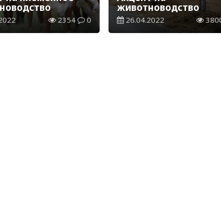
новодство
животноводство
2022
2354
0
26.04.2022
380