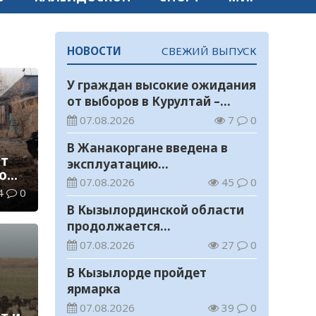
НОВОСТИ
СВЕЖИЙ ВЫПУСК
У граждан высокие ожидания
от выборов в Курултай –
опрос общественного мнения
07.08.2026
7
0
В Жанакоргане введена в
ет
эксплуатацию
о
водораспределительная
07.08.2026
45
0
о
4
0
станция
В Кызылординской области
продолжается
экологическая акция «Таза
07.08.2026
27
0
Қазақстан»
В Кызылорде пройдет
ярмарка
07.08.2026
39
0