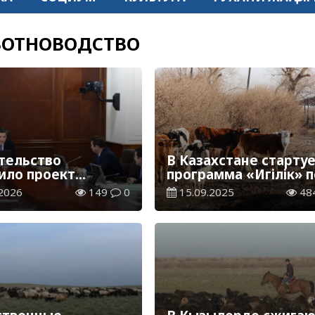
ОТНОВОДСТВО
тельство
В Казахстане старту
ило проект
программа «Игілік» п
ексного плана
развитию племенног
2026
149
0
15.09.2025
48
тия
животноводства
новодства на
2030 годы