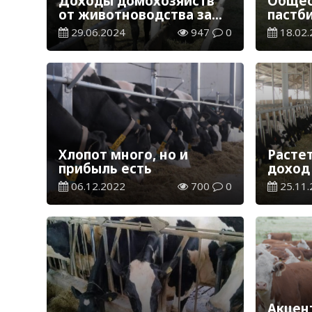
Доходы домохозяйств
Общес
от животноводства за
пастб
год снизились на 26% в
Казах
29.06.2024
947
0
18.02.
РК
Хлопот много, но и
Расте
прибыль есть
доход
06.12.2022
700
0
25.11.
Акцен