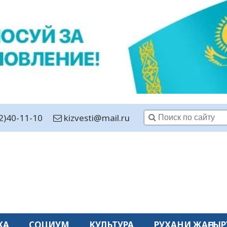
2)40-11-10
kizvesti@mail.ru
КА
СОЦИУМ
КУЛЬТУРА
РУХАНИ ЖАҢҒЫР