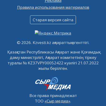
Реклама
Объявление
Правила использования материалов
16.12.2022
61051
0
Объявление
Старая версия сайта
09.12.2022
64122
0
Свободные рабочие места
22.11.2022
16442
0
© 2026. Kzvesti.kz ақпараттық агенттігі.
IPO «КазМунайГаз»: компания проведет
Қазақстан Республикасы Ақпарат және Қоғамдық
встречу с инвесторами в Кызылорде 22
даму министрлігі, Ақпарат комитетінің тіркеу
ноября
21.11.2022
14949
0
туралы № KZ37VPY00052422 куәлігі 21.07.2022
жылы берілген.
Все права принадлежат
ТОО
«Сыр медиа»
.