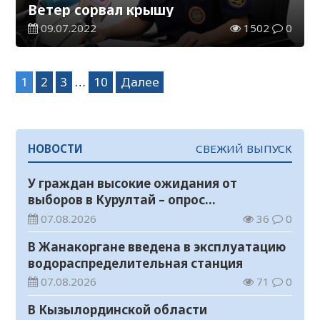
Ветер сорвал крышу
09.07.2022
1502
0
Навигация
1
2
3
…
10
Далее
по
записям
НОВОСТИ
СВЕЖИЙ ВЫПУСК
У граждан высокие ожидания от
выборов в Курултай – опрос
общественного мнения
07.08.2026
36
0
В Жанакоргане введена в эксплуатацию
водораспределительная станция
07.08.2026
71
0
В Кызылординской области