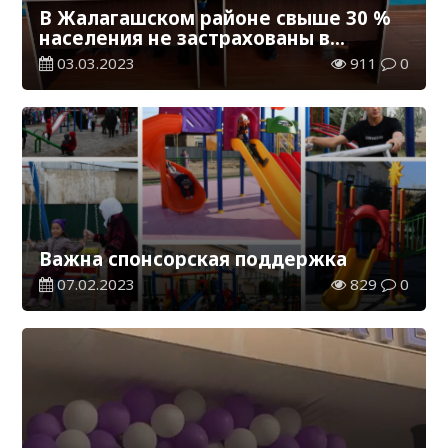
В Жалагашском районе свыше 30 %
населения не застрахованы в
системе ОСМС
03.03.2023
911
0
Важна спонсорская поддержка
07.02.2023
829
0