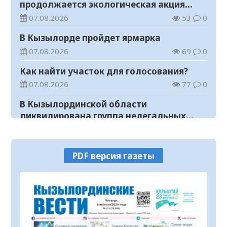
продолжается экологическая акция
«Таза Қазақстан»
07.08.2026
53
0
В Кызылорде пройдет ярмарка
07.08.2026
69
0
Как найти участок для голосования?
07.08.2026
77
0
В Кызылординской области
ликвидирована группа нелегальных
добытчиков золота
07.08.2026
59
0
Аким области ознакомился с работой
PDF версия газеты
племенного хозяйства в
Жанакорганском районе
07.08.2026
100
0
В Кызылординской области пройдут
мероприятия, посвященные
Международному дню молодежи
07.08.2026
51
0