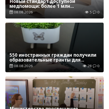
Новый стандарт доступной
медпомощи: более 1 млн
казахстанцев получили
08.08.2026
5
0
телемедицинские услуги
550 иностранных граждан получили
образовательные гранты для
обучения в Казахстане
08.08.2026
28
0
Министерство просвещения