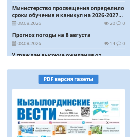
Министерство просвещения определило
сроки обучения и каникул на 2026-2027
учебный год
08.08.2026
20
0
Прогноз погоды на 8 августа
08.08.2026
14
0
У граждан высокие ожидания от
выборов в Курултай – опрос
общественного мнения
07.08.2026
65
0
PDF версия газеты
В Жанакоргане введена в эксплуатацию
водораспределительная станция
07.08.2026
97
0
В Кызылординской области
продолжается экологическая акция
«Таза Қазақстан»
07.08.2026
76
0
В Кызылорде пройдет ярмарка