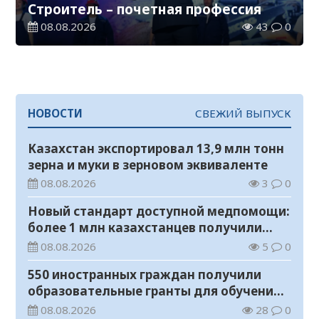
Строитель – почетная профессия
08.08.2026
43
0
НОВОСТИ
СВЕЖИЙ ВЫПУСК
Казахстан экспортировал 13,9 млн тонн
зерна и муки в зерновом эквиваленте
08.08.2026
3
0
Новый стандарт доступной медпомощи:
более 1 млн казахстанцев получили
телемедицинские услуги
08.08.2026
5
0
550 иностранных граждан получили
образовательные гранты для обучения в
Казахстане
08.08.2026
28
0