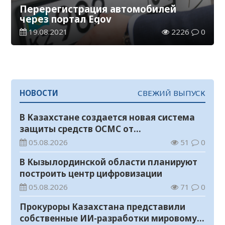
Перерегистрация автомобилей
через портал Egov
19.08.2021
2226
0
НОВОСТИ
СВЕЖИЙ ВЫПУСК
В Казахстане создается новая система
защиты средств ОСМС от
необоснованных выплат
05.08.2026
51
0
В Кызылординской области планируют
построить центр цифровизации
05.08.2026
71
0
Прокуроры Казахстана представили
собственные ИИ-разработки мировому