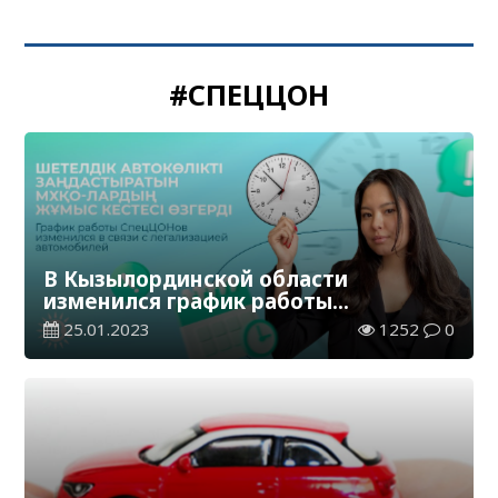
#СПЕЦЦОН
В Кызылординской области
изменился график работы
СпецЦОНов
25.01.2023
1252
0