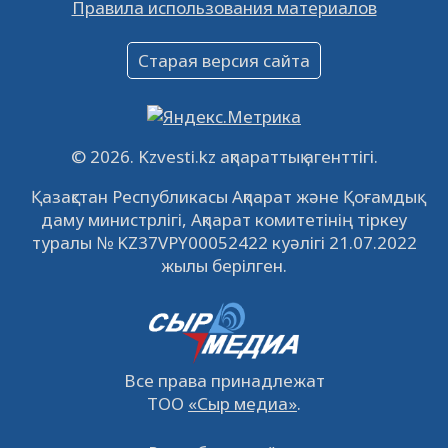
Правила использования материалов
16.12.2022
61021
0
Объявление
Старая версия сайта
09.12.2022
64095
0
Свободные рабочие места
22.11.2022
16423
0
© 2026. Kzvesti.kz ақпараттық агенттігі.
IPO «КазМунайГаз»: компания проведет
Қазақстан Республикасы Ақпарат және Қоғамдық
встречу с инвесторами в Кызылорде 22
даму министрлігі, Ақпарат комитетінің тіркеу
ноября
21.11.2022
14929
0
туралы № KZ37VPY00052422 куәлігі 21.07.2022
жылы берілген.
Все права принадлежат
ТОО
«Сыр медиа»
.