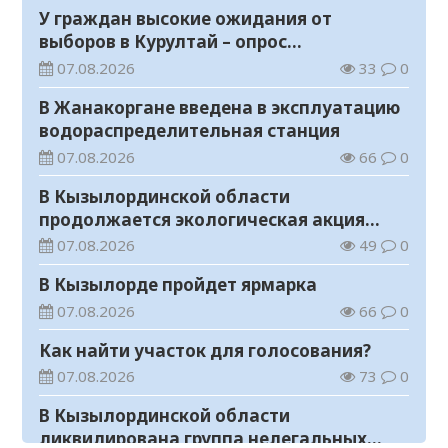
У граждан высокие ожидания от
выборов в Курултай – опрос
общественного мнения
07.08.2026
33
0
В Жанакоргане введена в эксплуатацию
водораспределительная станция
07.08.2026
66
0
В Кызылординской области
продолжается экологическая акция
«Таза Қазақстан»
07.08.2026
49
0
В Кызылорде пройдет ярмарка
07.08.2026
66
0
Как найти участок для голосования?
07.08.2026
73
0
В Кызылординской области
ликвидирована группа нелегальных