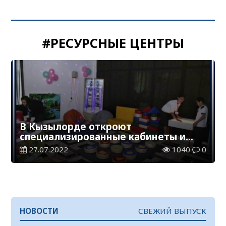
#РЕСУРСНЫЕ ЦЕНТРЫ
В Кызылорде откроют
специализированные кабинеты и
ресурсные центры для детей
27.07.2022
1040
0
НОВОСТИ
СВЕЖИЙ ВЫПУСК