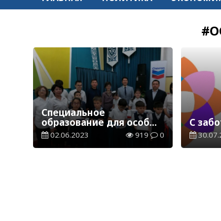
#О
Специальное
образование для особых
С забо
детей
02.06.2023
919
0
30.07.