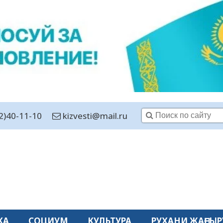
2)40-11-10
kizvesti@mail.ru
КА
СОЦИУМ
КУЛЬТУРА
РУХАНИ ЖАҢҒЫР