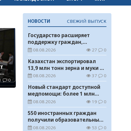
НОВОСТИ
СВЕЖИЙ ВЫПУСК
Государство расширяет
поддержку граждан,
переезжающих в новые
08.08.2026
27
0
регионы для работы
Казахстан экспортировал
т
13,9 млн тонн зерна и муки в
зерновом эквиваленте
08.08.2026
37
0
ые
1
0
Новый стандарт доступной
медпомощи: более 1 млн
казахстанцев получили
08.08.2026
19
0
телемедицинские услуги
550 иностранных граждан
получили образовательные
гранты для обучения в
08.08.2026
53
0