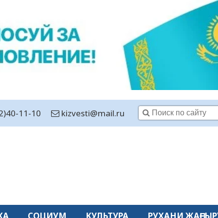
2)40-11-10
kizvesti@mail.ru
КА
СОЦИУМ
КУЛЬТУРА
РУХАНИ ЖАҢҒЫР