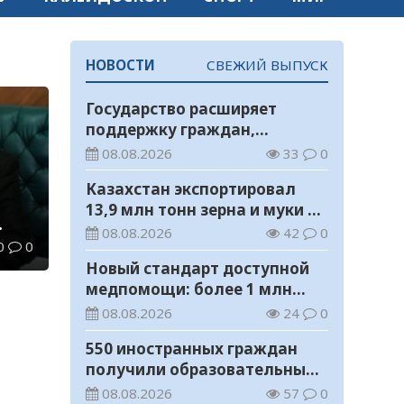
НОВОСТИ
СВЕЖИЙ ВЫПУСК
Государство расширяет
поддержку граждан,
переезжающих в новые
08.08.2026
33
0
регионы для работы
Казахстан экспортировал
13,9 млн тонн зерна и муки в
зерновом эквиваленте
08.08.2026
42
0
0
0
Новый стандарт доступной
медпомощи: более 1 млн
казахстанцев получили
08.08.2026
24
0
телемедицинские услуги
550 иностранных граждан
получили образовательные
гранты для обучения в
08.08.2026
57
0