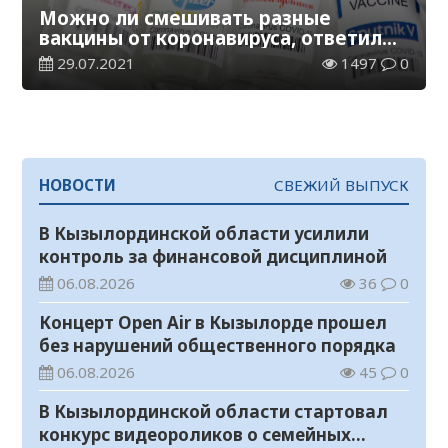
Можно ли смешивать разные
вакцины от коронавируса, ответил
Бекшин
29.07.2021
1497
0
НОВОСТИ
СВЕЖИЙ ВЫПУСК
В Кызылординской области усилили
контроль за финансовой дисциплиной
06.08.2026
36
0
Концерт Open Air в Кызылорде прошел
без нарушений общественного порядка
06.08.2026
45
0
В Кызылординской области стартовал
конкурс видеороликов о семейных