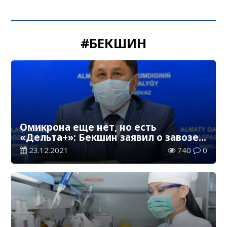
#БЕКШИН
Омикрона еще нет, но есть
«Дельта+»: Бекшин заявил о завозе
нового штамма в Алматы
23.12.2021
740
0