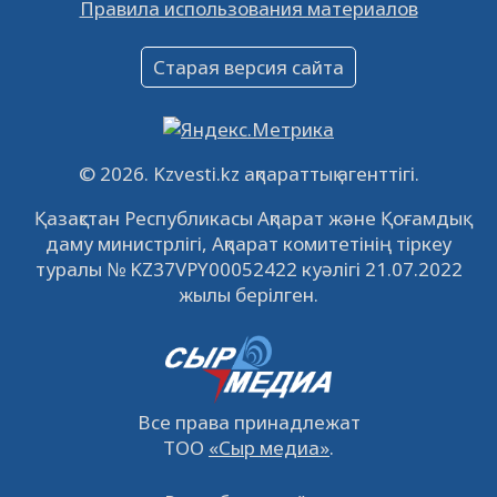
Правила использования материалов
16.12.2022
61030
0
Объявление
Старая версия сайта
09.12.2022
64101
0
Свободные рабочие места
22.11.2022
16427
0
© 2026. Kzvesti.kz ақпараттық агенттігі.
IPO «КазМунайГаз»: компания проведет
Қазақстан Республикасы Ақпарат және Қоғамдық
встречу с инвесторами в Кызылорде 22
даму министрлігі, Ақпарат комитетінің тіркеу
ноября
21.11.2022
14936
0
туралы № KZ37VPY00052422 куәлігі 21.07.2022
жылы берілген.
Все права принадлежат
ТОО
«Сыр медиа»
.