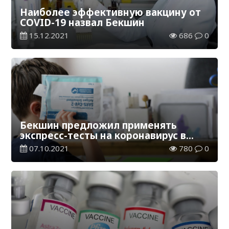
Наиболее эффективную вакцину от
COVID-19 назвал Бекшин
15.12.2021
686
0
Бекшин предложил применять
экспресс-тесты на коронавирус в
школах Казахстана
07.10.2021
780
0