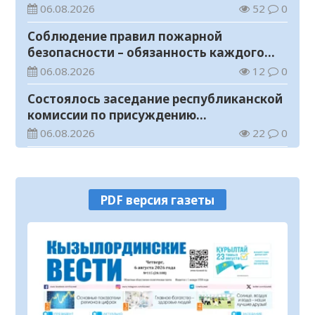
ценностях и Конституции
06.08.2026
52
0
Соблюдение правил пожарной
безопасности – обязанность каждого
гражданина
06.08.2026
12
0
Состоялось заседание республиканской
комиссии по присуждению
образовательных грантов
06.08.2026
22
0
На мавзолее Узбекали Жанибекова
продолжаются реставрационные
работы
06.08.2026
18
0
PDF версия газеты
Прогноз погоды на 6 августа
06.08.2026
12
0
В Казахстане создается новая система
защиты средств ОСМС от
необоснованных выплат
05.08.2026
88
0